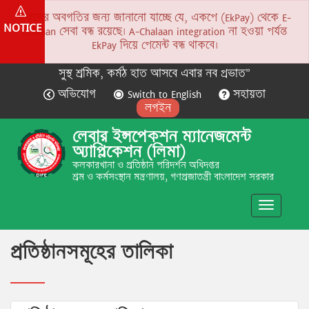
সকলের অবগতির জন্য জানানো যাচ্ছে যে, একপে (EkPay) থেকে E-
NOTICE
Chalaan সেবা বন্ধ রয়েছে। A-Chalaan integration না হওয়া পর্যন্ত
EkPay দিয়ে পেমেন্ট বন্ধ থাকবে।
সুস্থ শ্রমিক, কর্মঠ হাত আসবে এবার নব প্রভাত”
অভিযোগ
Switch to English
সহায়তা
লগইন
লেবার ইন্সপেকশন ম্যানেজমেন্ট
অ্যাপ্লিকেশন (লিমা)
কলকারখানা ও প্রতিষ্ঠান পরিদর্শন অধিদপ্তর
শ্রম ও কর্মসংস্থান মন্ত্রণালয়, গণপ্রজাতন্ত্রী বাংলাদেশ সরকার
Toggle
navigatio
প্রতিষ্ঠানসমূহের তালিকা