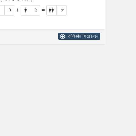
৭
+
১
=
৮
তালিকায় ফিরে চলুন