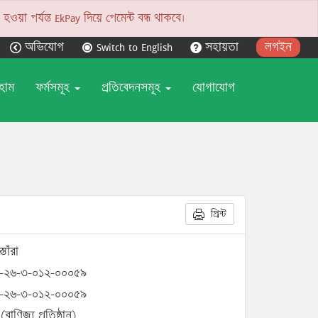
য়া পর্যন্ত EkPay দিয়ে পেমেন্ট বন্ধ থাকবে।
অভিযোগ
Switch to English
সহায়তা
লগইন
হোম
ফর্মসমূহ
প্রতিবেদনসমূহ
যোগাযোগ
প্রিন্ট
্তোঁরা
-২৬-৩-০১২-০০০৫৯
-২৬-৩-০১২-০০০৫৯
(বাণিজ্য প্রতিষ্ঠান)