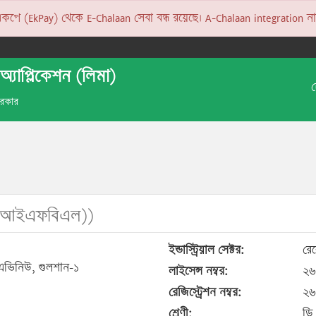
 (EkPay) থেকে E-Chalaan সেবা বন্ধ রয়েছে। A-Chalaan integration না হও
অ্যাপ্লিকেশন (লিমা)
 সরকার
(আইএফবিএল))
ইন্ডাস্ট্রিয়াল সেক্টর:
রেস
 এভিনিউ, গুলশান-১
লাইসেন্স নম্বর:
২৬
রেজিস্ট্রেশন নম্বর:
২৬
শ্রেণী:
ডি 