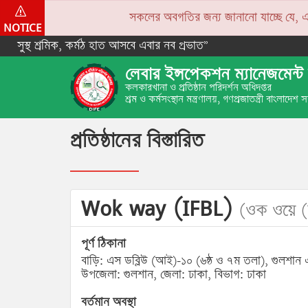
সকলের অবগতির জন্য জানানো যাচ্ছে যে, একপে
NOTICE
সুস্থ শ্রমিক, কর্মঠ হাত আসবে এবার নব প্রভাত”
লেবার ইন্সপেকশন ম্যানেজমেন্ট 
কলকারখানা ও প্রতিষ্ঠান পরিদর্শন অধিদপ্তর
শ্রম ও কর্মসংস্থান মন্ত্রণালয়, গণপ্রজাতন্ত্রী বাংলাদেশ
প্রতিষ্ঠানের বিস্তারিত
Wok way (IFBL)
(ওক ওয়ে 
পূর্ণ ঠিকানা
বাড়ি: এস ডব্লিউ (আই)-১০ (৬ষ্ঠ ও ৭ম তলা), গুলশান
উপজেলা: গুলশান, জেলা: ঢাকা, বিভাগ: ঢাকা
বর্তমান অবস্থা