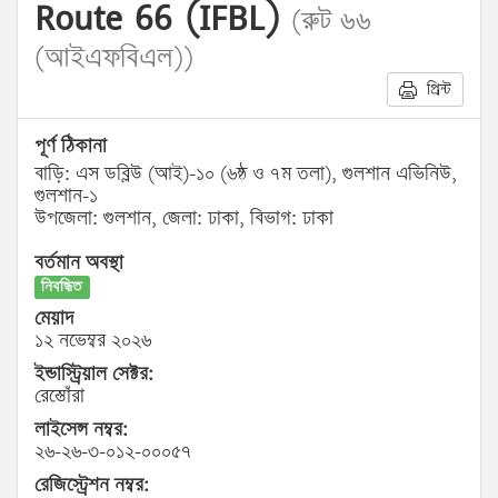
Route 66 (IFBL)
(রুট ৬৬
(আইএফবিএল))
প্রিন্ট
পূর্ণ ঠিকানা
বাড়ি: এস ডব্লিউ (আই)-১০ (৬ষ্ঠ ও ৭ম তলা), গুলশান এভিনিউ,
গুলশান-১
উপজেলা: গুলশান, জেলা: ঢাকা, বিভাগ: ঢাকা
বর্তমান অবস্থা
নিবন্ধিত
মেয়াদ
১২ নভেম্বর ২০২৬
ইন্ডাস্ট্রিয়াল সেক্টর:
রেস্তোঁরা
লাইসেন্স নম্বর:
২৬-২৬-৩-০১২-০০০৫৭
রেজিস্ট্রেশন নম্বর: