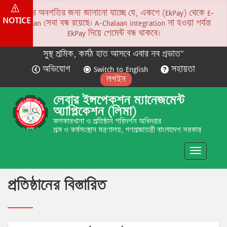
সকলের অবগতির জন্য জানানো যাচ্ছে যে, একপে (EkPay) থেকে E-
NOTICE
Chalaan সেবা বন্ধ রয়েছে। A-Chalaan integration না হওয়া পর্যন্ত
EkPay দিয়ে পেমেন্ট বন্ধ থাকবে।
সুস্থ শ্রমিক, কর্মঠ হাত আসবে এবার নব প্রভাত”
অভিযোগ
Switch to English
সহায়তা
লগইন
লেবার ইন্সপেকশন ম্যানেজমেন্ট
অ্যাপ্লিকেশন (লিমা)
কলকারখানা ও প্রতিষ্ঠান পরিদর্শন অধিদপ্তর
শ্রম ও কর্মসংস্থান মন্ত্রণালয়, গণপ্রজাতন্ত্রী বাংলাদেশ সরকার
Toggle
navigatio
প্রতিষ্ঠানের বিস্তারিত