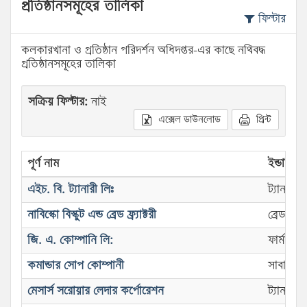
প্রতিষ্ঠানসমূহের তালিকা
ফিল্টার
কলকারখানা ও প্রতিষ্ঠান পরিদর্শন অধিদপ্তর-এর কাছে নথিবদ্ধ
প্রতিষ্ঠানসমূহের তালিকা
সক্রিয় ফিল্টার:
নাই
এক্সেল ডাউনলোড
প্রিন্ট
পূর্ণ নাম
ইন্ডাস্ট্রি
এইচ. বি. ট্যানারী লিঃ
ট্যানারী
নাবিস্কো বিস্কুট এন্ড ব্রেড ফ্র্যাক্টরী
ব্রেড এন্ড 
জি. এ. কোম্পানি লি:
ফার্মাসিউ
কমান্ডার সোপ কোম্পানী
সাবান কা
মেসার্স সরোয়ার লেদার কর্পোরেশন
ট্যানারী