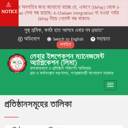
সকলের অবগতির জন্য জানানো যাচ্ছে যে, একপে (EkPay) থেকে E-
NOTICE
Chalaan সেবা বন্ধ রয়েছে। A-Chalaan integration না হওয়া পর্যন্ত
EkPay দিয়ে পেমেন্ট বন্ধ থাকবে।
সুস্থ শ্রমিক, কর্মঠ হাত আসবে এবার নব প্রভাত”
অভিযোগ
Switch to English
সহায়তা
লগইন
লেবার ইন্সপেকশন ম্যানেজমেন্ট
অ্যাপ্লিকেশন (লিমা)
কলকারখানা ও প্রতিষ্ঠান পরিদর্শন অধিদপ্তর
শ্রম ও কর্মসংস্থান মন্ত্রণালয়, গণপ্রজাতন্ত্রী বাংলাদেশ সরকার
Toggle
navigatio
প্রতিষ্ঠানসমূহের তালিকা