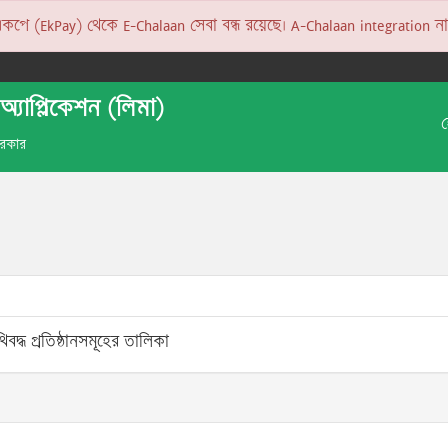
 (EkPay) থেকে E-Chalaan সেবা বন্ধ রয়েছে। A-Chalaan integration না হও
অ্যাপ্লিকেশন (লিমা)
 সরকার
বদ্ধ প্রতিষ্ঠানসমূহের তালিকা