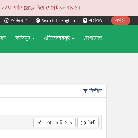
য়া পর্যন্ত EkPay দিয়ে পেমেন্ট বন্ধ থাকবে।
অভিযোগ
Switch to English
সহায়তা
লগইন
হোম
ফর্মসমূহ
প্রতিবেদনসমূহ
যোগাযোগ
ফিল্টার
এক্সেল ডাউনলোড
প্রিন্ট