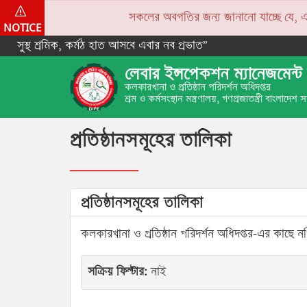
সকলের অবগতির জন্য জানানো যাচ্ছে যে, একপে
NOTICE
সুস্থ শ্রমিক, কর্মঠ হাত আসবে এবার নব প্রভাত”
লেবার ইন্সপেকশন ম্যানেজমেন্ট 
কলকারখানা ও প্রতিষ্ঠান পরিদর্শন অধিদপ্তর
শ্রম ও কর্মসংস্থান মন্ত্রণালয়, গণপ্রজাতন্ত্রী বাংলাদেশ
প্রতিষ্ঠানসমূহের তালিকা
প্রতিষ্ঠানসমূহের তালিকা
কলকারখানা ও প্রতিষ্ঠান পরিদর্শন অধিদপ্তর-এর কাছে নথি
সক্রিয় ফিল্টার:
নাই