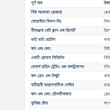
পূর্ণ নাম
ইন্ডা
নিউ অলোকা রেস্তোরা
রেস্ত
কোয়ান্টাম ফিডস লিঃ
ফিড
নীলাঞ্জনা বোট ক্লাব এন্ড রিসোর্ট
রিসো
ভাই ভাই হোটেল
খাব
স্বাদ এন্ড কোং
মিষ্
একটি গ্লোবাল লিমিটেড
বিব
মেসার্স রাহিদ ট্রেডিং এন্ড কন্সট্রাকশন
ইটভা
স্বাদ ব্রেড এন্ড বিস্কুট
খাদ
কটিয়াদী ডায়াগনস্টিক সেন্টার
ডায়
স্বাদ এন্ড কোং মৌলভীবাজার
ব্রেড
কুমিল্লা ষ্টোর
কাপ