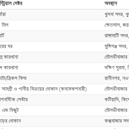
স্ট্রিয়াল সেক্টর
অবস্থান
োঁরা
খুলনা সদর, খু
 মিল
ক্ষেতলাল, জয়
র্ট
রাঙ্গামাটি সদর, 
ারের ঘর
মুন্সিগঞ্জ সদর, 
টান্ন কারখানা
মৌলভীবাজার 
িধ কারখানা
দক্ষিণ সুরমা,
টা/ব্রিকস ফিল্ড
রানীনগর, নওগ
্য সামগ্রী ও পানীয় বিক্রয়ের দোকান (কনফেকশনারী)
মৌলভীবাজার 
াগনস্টিক সেন্টার
কটিয়াদি, কিশ
 এন্ড বিস্কুট
মৌলভীবাজার 
ড়ের দোকান
কক্সবাজার সদর,