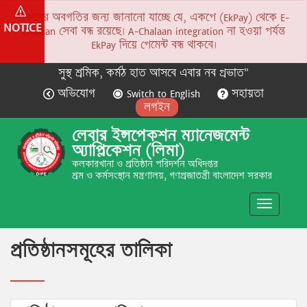
সকলের অবগতির জন্য জানানো যাচ্ছে যে, একপে (EkPay) থেকে E-
NOTICE
Chalaan সেবা বন্ধ রয়েছে। A-Chalaan integration না হওয়া পর্যন্ত
EkPay দিয়ে পেমেন্ট বন্ধ থাকবে।
সুস্থ শ্রমিক, কর্মঠ হাত আসবে এবার নব প্রভাত”
অভিযোগ
Switch to English
সহায়তা
লগইন
লেবার ইন্সপেকশন ম্যানেজমেন্ট
অ্যাপ্লিকেশন (লিমা)
কলকারখানা ও প্রতিষ্ঠান পরিদর্শন অধিদপ্তর
শ্রম ও কর্মসংস্থান মন্ত্রণালয়, গণপ্রজাতন্ত্রী বাংলাদেশ সরকার
Toggle
navigatio
প্রতিষ্ঠানসমূহের তালিকা