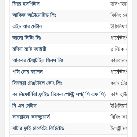
মিরর হসপিটাল
হাসপাতাল
আকিজ অটোমোটিভ লিঃ
ফিলিং স্টেশন
এইচ আর মেটাল
ইঞ্জিনিয়ারিং 
জালো নিটিং লিঃ
গার্মেন্টস/তৈ
মদিনা ম্যাট ফ্যাক্টরী
প্লাস্টিক কারখ
আকবর টেক্সটাইল মিলস লিঃ
কারখানার কর
পলি মোর ফ্যাশন
গার্মেন্টস/তৈ
সিনহুয়া টেক্সটাইল কোং লিঃ
কটন টেক্সটাই
ক্যালিফোর্নিয়া ফ্রাইড চিকেন পেস্ট্রি সপ( সি এফ সি)
কপি হাউস/স্ন
বি এস মেটাল
ইঞ্জিনিয়ারিং 
সানরাইজ কনজ্যুমার্স
বিবিধ কারখান
বাটার ফ্লাই মার্কেটেং লিমিটেড
ইলেক্ট্রনিকস/ইল