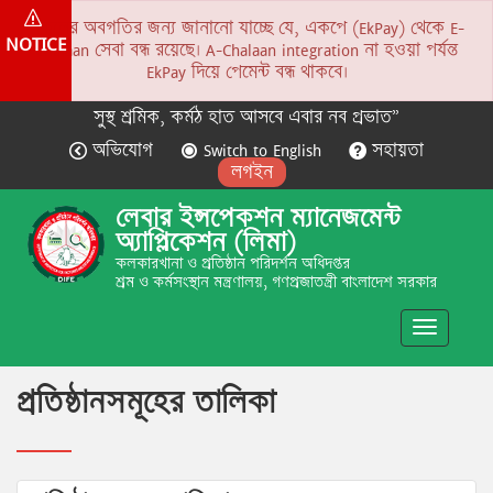
সকলের অবগতির জন্য জানানো যাচ্ছে যে, একপে (EkPay) থেকে E-
NOTICE
Chalaan সেবা বন্ধ রয়েছে। A-Chalaan integration না হওয়া পর্যন্ত
EkPay দিয়ে পেমেন্ট বন্ধ থাকবে।
সুস্থ শ্রমিক, কর্মঠ হাত আসবে এবার নব প্রভাত”
অভিযোগ
Switch to English
সহায়তা
লগইন
লেবার ইন্সপেকশন ম্যানেজমেন্ট
অ্যাপ্লিকেশন (লিমা)
কলকারখানা ও প্রতিষ্ঠান পরিদর্শন অধিদপ্তর
শ্রম ও কর্মসংস্থান মন্ত্রণালয়, গণপ্রজাতন্ত্রী বাংলাদেশ সরকার
Toggle
navigatio
প্রতিষ্ঠানসমূহের তালিকা