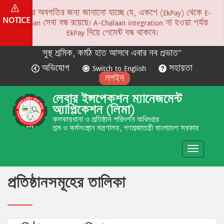
সকলের অবগতির জন্য জানানো যাচ্ছে যে, একপে (EkPay) থেকে E-
NOTICE
Chalaan সেবা বন্ধ রয়েছে। A-Chalaan integration না হওয়া পর্যন্ত
EkPay দিয়ে পেমেন্ট বন্ধ থাকবে।
সুস্থ শ্রমিক, কর্মঠ হাত আসবে এবার নব প্রভাত”
অভিযোগ
Switch to English
সহায়তা
লগইন
লেবার ইন্সপেকশন ম্যানেজমেন্ট
অ্যাপ্লিকেশন (লিমা)
কলকারখানা ও প্রতিষ্ঠান পরিদর্শন অধিদপ্তর
শ্রম ও কর্মসংস্থান মন্ত্রণালয়, গণপ্রজাতন্ত্রী বাংলাদেশ সরকার
Toggle
navigatio
প্রতিষ্ঠানসমূহের তালিকা