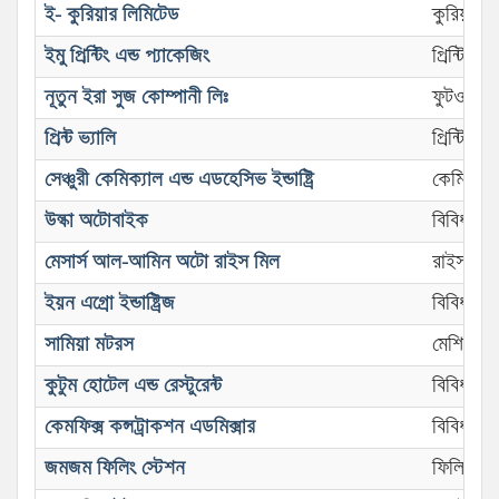
ই- কুরিয়ার লিমিটেড
কুরিয়ার সা
ইমু প্রিন্টিং এন্ড প্যাকেজিং
প্রিন্টিং এ
নূতুন ইরা সুজ কোম্পানী লিঃ
ফুটওয়্যার
প্রিন্ট ভ্যালি
প্রিন্টিং এ
সেঞ্চুরী কেমিক্যাল এন্ড এডহেসিভ ইন্ডাষ্ট্রি
কেমিক্যাল ই
উল্কা অটোবাইক
বিবিধ শিল্প
মেসার্স আল-আমিন অটো রাইস মিল
রাইস মিল
ইয়ন এগ্রো ইন্ডাষ্ট্রিজ
বিবিধ বাণি
সামিয়া মটরস
মেশিনারী
কুটুম হোটেল এন্ড রেস্টুরেন্ট
বিবিধ কা
কেমফিক্স কন্সট্রাকশন এডমিক্সার
বিবিধ কা
জমজম ফিলিং স্টেশন
ফিলিং স্