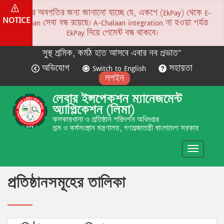
সকলের অবগতির জন্য জানানো যাচ্ছে যে, একপে (EkPay) থেকে E-
NOTICE
Chalaan সেবা বন্ধ রয়েছে। A-Chalaan integration না হওয়া পর্যন্ত
EkPay দিয়ে পেমেন্ট বন্ধ থাকবে।
সুস্থ শ্রমিক, কর্মঠ হাত আসবে এবার নব প্রভাত”
অভিযোগ
Switch to English
সহায়তা
লগইন
লেবার ইন্সপেকশন ম্যানেজমেন্ট
অ্যাপ্লিকেশন (লিমা)
কলকারখানা ও প্রতিষ্ঠান পরিদর্শন অধিদপ্তর
শ্রম ও কর্মসংস্থান মন্ত্রণালয়, গণপ্রজাতন্ত্রী বাংলাদেশ সরকার
Toggle
navigatio
প্রতিষ্ঠানসমূহের তালিকা