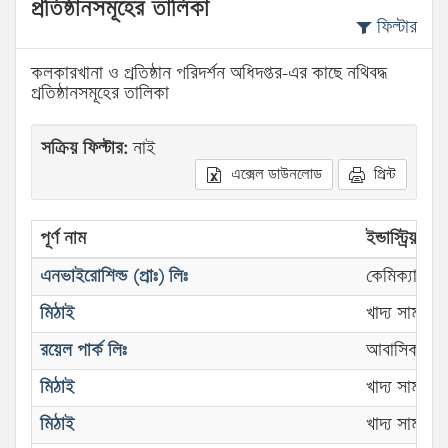
প্রতিষ্ঠানসমূহের তালিকা
ফিল্টার
কলকারখানা ও প্রতিষ্ঠান পরিদর্শন অধিদপ্তর-এর কাছে নথিবদ্ধ
প্রতিষ্ঠানসমূহের তালিকা
সক্রিয় ফিল্টার:
নাই
এক্সেল ডাউনলোড
প্রিন্ট
পূর্ণ নাম
ইন্ডাস্ট্রিয়াল স
এনভাইরোশিল্ড (প্রাঃ) লিঃ
কেমিক্যাল ইন্ডা
মিঠাই
খাদ্য সামগ্র
রয়েল পার্ক লিঃ
আবাসিক হো
মিঠাই
খাদ্য সামগ্র
মিঠাই
খাদ্য সামগ্র