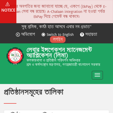
সকলের অবগতির জন্য জানানো যাচ্ছে যে, একপে (EkPay) থেকে E-
NOTICE
Chalaan সেবা বন্ধ রয়েছে। A-Chalaan integration না হওয়া পর্যন্ত
EkPay দিয়ে পেমেন্ট বন্ধ থাকবে।
সুস্থ শ্রমিক, কর্মঠ হাত আসবে এবার নব প্রভাত”
অভিযোগ
Switch to English
সহায়তা
লগইন
লেবার ইন্সপেকশন ম্যানেজমেন্ট
অ্যাপ্লিকেশন (লিমা)
কলকারখানা ও প্রতিষ্ঠান পরিদর্শন অধিদপ্তর
শ্রম ও কর্মসংস্থান মন্ত্রণালয়, গণপ্রজাতন্ত্রী বাংলাদেশ সরকার
Toggle
navigatio
প্রতিষ্ঠানসমূহের তালিকা