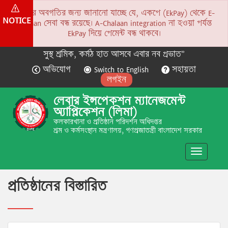
সকলের অবগতির জন্য জানানো যাচ্ছে যে, একপে (EkPay) থেকে E-
NOTICE
Chalaan সেবা বন্ধ রয়েছে। A-Chalaan integration না হওয়া পর্যন্ত
EkPay দিয়ে পেমেন্ট বন্ধ থাকবে।
সুস্থ শ্রমিক, কর্মঠ হাত আসবে এবার নব প্রভাত”
অভিযোগ
Switch to English
সহায়তা
লগইন
লেবার ইন্সপেকশন ম্যানেজমেন্ট
অ্যাপ্লিকেশন (লিমা)
কলকারখানা ও প্রতিষ্ঠান পরিদর্শন অধিদপ্তর
শ্রম ও কর্মসংস্থান মন্ত্রণালয়, গণপ্রজাতন্ত্রী বাংলাদেশ সরকার
Toggle
navigatio
প্রতিষ্ঠানের বিস্তারিত