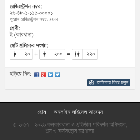
রেজিস্ট্রেশন নম্বর:
২৬-৪৮-১-১১৫-০০০০১
পুরোন রেজিস্ট্রেশন নম্বর: 5644
শ্রেণী:
ই (কারখানা)
মোট শ্রমিকের সংখ্যা:
২০
+
২০০
=
২২০
ছড়িয়ে দিন:
তালিকায় ফিরে চলুন
হোম
অনলাইন লাইসেন্স আবেদন
© ২০১৭ - ২০২৬ কলকারখানা ও প্রতিষ্ঠান পরিদর্শন অধিদপ্তর,
শ্রম ও কর্মসংস্থান মন্ত্রণালয়