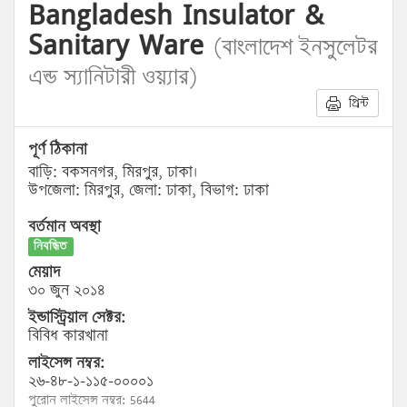
Bangladesh Insulator &
Sanitary Ware
(বাংলাদেশ ইনসুলেটর
এন্ড স্যানিটারী ওয়্যার)
প্রিন্ট
পূর্ণ ঠিকানা
বাড়ি: বকসনগর, মিরপুর, ঢাকা।
উপজেলা: মিরপুর, জেলা: ঢাকা, বিভাগ: ঢাকা
বর্তমান অবস্থা
নিবন্ধিত
মেয়াদ
৩০ জুন ২০১৪
ইন্ডাস্ট্রিয়াল সেক্টর:
বিবিধ কারখানা
লাইসেন্স নম্বর:
২৬-৪৮-১-১১৫-০০০০১
পুরোন লাইসেন্স নম্বর: 5644