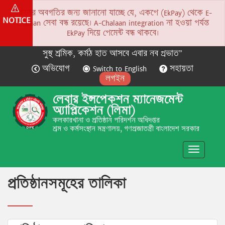
সকলের অবগতির জন্য জানানো যাচ্ছে যে, একপে (EkPay) থেকে E-
NOTICE
Chalaan সেবা বন্ধ রয়েছে। A-Chalaan integration না হওয়া পর্যন্ত
EkPay দিয়ে পেমেন্ট বন্ধ থাকবে।
সুস্থ শ্রমিক, কর্মঠ হাত আসবে এবার নব প্রভাত”
অভিযোগ
Switch to English
সহায়তা
লগইন
লেবার ইন্সপেকশন ম্যানেজমেন্ট
অ্যাপ্লিকেশন (লিমা)
কলকারখানা ও প্রতিষ্ঠান পরিদর্শন অধিদপ্তর
শ্রম ও কর্মসংস্থান মন্ত্রণালয়, গণপ্রজাতন্ত্রী বাংলাদেশ সরকার
Toggle
navigatio
প্রতিষ্ঠানসমূহের তালিকা