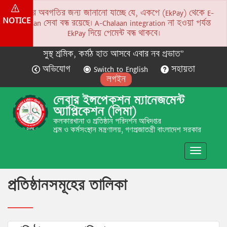
সকলের অবগতির জন্য জানানো যাচ্ছে যে, একপে (EkPay) থেকে E-
NOTICE
Chalaan সেবা বন্ধ রয়েছে। A-Chalaan integration না হওয়া পর্যন্ত
EkPay দিয়ে পেমেন্ট বন্ধ থাকবে।
সুস্থ শ্রমিক, কর্মঠ হাত আসবে এবার নব প্রভাত”
অভিযোগ
Switch to English
সহায়তা
লগইন
লেবার ইন্সপেকশন ম্যানেজমেন্ট
অ্যাপ্লিকেশন (লিমা)
কলকারখানা ও প্রতিষ্ঠান পরিদর্শন অধিদপ্তর
শ্রম ও কর্মসংস্থান মন্ত্রণালয়, গণপ্রজাতন্ত্রী বাংলাদেশ সরকার
Toggle
navigatio
প্রতিষ্ঠানসমূহের তালিকা