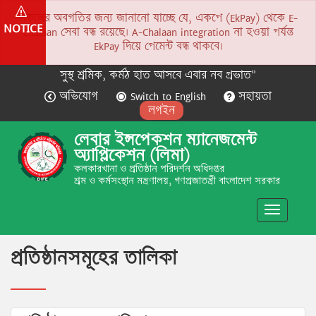
সকলের অবগতির জন্য জানানো যাচ্ছে যে, একপে (EkPay) থেকে E-
NOTICE
Chalaan সেবা বন্ধ রয়েছে। A-Chalaan integration না হওয়া পর্যন্ত
EkPay দিয়ে পেমেন্ট বন্ধ থাকবে।
সুস্থ শ্রমিক, কর্মঠ হাত আসবে এবার নব প্রভাত”
অভিযোগ
Switch to English
সহায়তা
লগইন
লেবার ইন্সপেকশন ম্যানেজমেন্ট
অ্যাপ্লিকেশন (লিমা)
কলকারখানা ও প্রতিষ্ঠান পরিদর্শন অধিদপ্তর
শ্রম ও কর্মসংস্থান মন্ত্রণালয়, গণপ্রজাতন্ত্রী বাংলাদেশ সরকার
Toggle
navigatio
প্রতিষ্ঠানসমূহের তালিকা