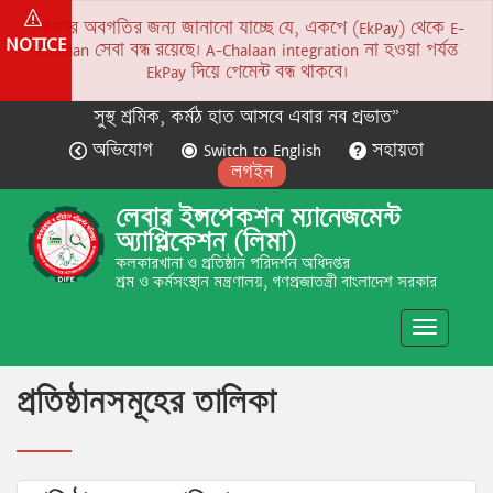
সকলের অবগতির জন্য জানানো যাচ্ছে যে, একপে (EkPay) থেকে E-
NOTICE
Chalaan সেবা বন্ধ রয়েছে। A-Chalaan integration না হওয়া পর্যন্ত
EkPay দিয়ে পেমেন্ট বন্ধ থাকবে।
সুস্থ শ্রমিক, কর্মঠ হাত আসবে এবার নব প্রভাত”
অভিযোগ
Switch to English
সহায়তা
লগইন
লেবার ইন্সপেকশন ম্যানেজমেন্ট
অ্যাপ্লিকেশন (লিমা)
কলকারখানা ও প্রতিষ্ঠান পরিদর্শন অধিদপ্তর
শ্রম ও কর্মসংস্থান মন্ত্রণালয়, গণপ্রজাতন্ত্রী বাংলাদেশ সরকার
Toggle
navigatio
প্রতিষ্ঠানসমূহের তালিকা