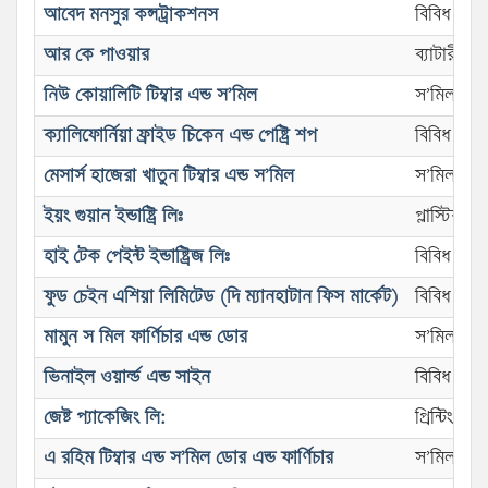
আবেদ মনসুর কন্সট্রাকশনস
বিবিধ কার
আর কে পাওয়ার
ব্যাটারী কা
নিউ কোয়ালিটি টিম্বার এন্ড স’মিল
স’মিল
ক্যালিফোর্নিয়া ফ্রাইড চিকেন এন্ড পেষ্ট্রি শপ
বিবিধ কার
মেসার্স হাজেরা খাতুন টিম্বার এন্ড স’মিল
স’মিল
ইয়ং গুয়ান ইন্ডাষ্ট্রি লিঃ
প্লাস্টিক ক
হাই টেক পেইন্ট ইন্ডাষ্ট্রিজ লিঃ
বিবিধ কার
ফুড চেইন এশিয়া লিমিটেড (দি ম্যানহাটান ফিস মার্কেট)
বিবিধ কার
মামুন স মিল ফার্ণিচার এন্ড ডোর
স’মিল
ভিনাইল ওয়ার্ল্ড এন্ড সাইন
বিবিধ কার
জেষ্ট প্যাকেজিং লি:
প্রিন্টিং এন
এ রহিম টিম্বার এন্ড স’মিল ডোর এন্ড ফার্ণিচার
স’মিল