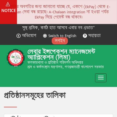
সকলের অবগতির জন্য জানানো যাচ্ছে যে, একপে (EkPay) থেকে E-
NOTICE
Chalaan সেবা বন্ধ রয়েছে। A-Chalaan integration না হওয়া পর্যন্ত
EkPay দিয়ে পেমেন্ট বন্ধ থাকবে।
সুস্থ শ্রমিক, কর্মঠ হাত আসবে এবার নব প্রভাত”
অভিযোগ
Switch to English
সহায়তা
লগইন
লেবার ইন্সপেকশন ম্যানেজমেন্ট
অ্যাপ্লিকেশন (লিমা)
কলকারখানা ও প্রতিষ্ঠান পরিদর্শন অধিদপ্তর
শ্রম ও কর্মসংস্থান মন্ত্রণালয়, গণপ্রজাতন্ত্রী বাংলাদেশ সরকার
Toggle
navigatio
প্রতিষ্ঠানসমূহের তালিকা