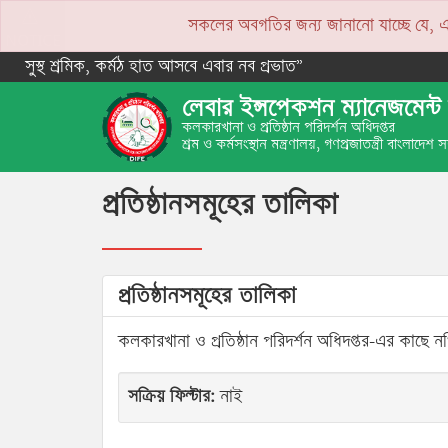
সকলের অবগতির জন্য জানানো যাচ্ছে যে, একপে
NOTICE
সুস্থ শ্রমিক, কর্মঠ হাত আসবে এবার নব প্রভাত”
লেবার ইন্সপেকশন ম্যানেজমেন্ট 
কলকারখানা ও প্রতিষ্ঠান পরিদর্শন অধিদপ্তর
শ্রম ও কর্মসংস্থান মন্ত্রণালয়, গণপ্রজাতন্ত্রী বাংলাদেশ
প্রতিষ্ঠানসমূহের তালিকা
প্রতিষ্ঠানসমূহের তালিকা
কলকারখানা ও প্রতিষ্ঠান পরিদর্শন অধিদপ্তর-এর কাছে নথি
সক্রিয় ফিল্টার:
নাই