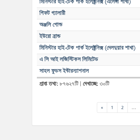
মিনিস্টার হাই-টেক পার্ক ইলেক্ট্রনিক্স (এলেঙ্গা শাখা)
গিফট গ্যালারী
অঞ্জলি গোল্ড
ইউরো ব্রান্ড
মিনিস্টার হাই-টেক পার্ক ইলেক্ট্রনিক্স (দেলদুয়ার শাখা)
এ সি আই লজিস্টিকস লিমিটেড
সাহল ফুডস ইন্টারন্যাশনাল
প্রাপ্ত তথ্য:
৮৭৬২৭টি |
দেখাচ্ছে:
৩০টি
«
1
2
...