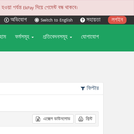
য়া পর্যন্ত EkPay দিয়ে পেমেন্ট বন্ধ থাকবে।
অভিযোগ
Switch to English
সহায়তা
লগইন
হোম
ফর্মসমূহ
প্রতিবেদনসমূহ
যোগাযোগ
ফিল্টার
এক্সেল ডাউনলোড
প্রিন্ট