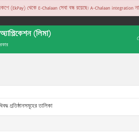
 (EkPay) থেকে E-Chalaan সেবা বন্ধ রয়েছে। A-Chalaan integration না হও
অ্যাপ্লিকেশন (লিমা)
 সরকার
বদ্ধ প্রতিষ্ঠানসমূহের তালিকা