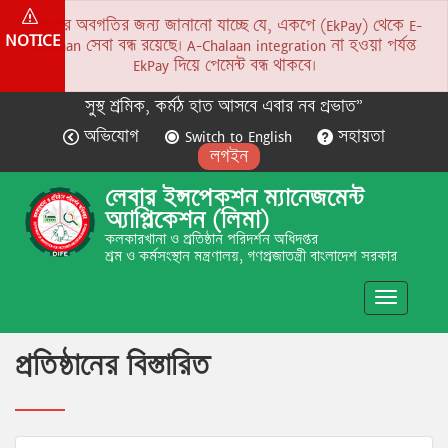
সকলের অবগতির জন্য জানানো যাচ্ছে যে, একপে (EkPay) থেকে E-
NOTICE
Chalaan সেবা বন্ধ রয়েছে। A-Chalaan integration না হওয়া পর্যন্ত
EkPay দিয়ে পেমেন্ট বন্ধ থাকবে।
সুস্থ শ্রমিক, কর্মঠ হাত আসবে এবার নব প্রভাত”
অভিযোগ
Switch to English
সহায়তা
লগইন
লেবার ইন্সপেকশন ম্যানেজমেন্ট
অ্যাপ্লিকেশন (লিমা)
কলকারখানা ও প্রতিষ্ঠান পরিদর্শন অধিদপ্তর
শ্রম ও কর্মসংস্থান মন্ত্রণালয়, গণপ্রজাতন্ত্রী বাংলাদেশ সরকার
Toggle
navigatio
প্রতিষ্ঠানের বিস্তারিত