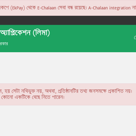
 (EkPay) থেকে E-Chalaan সেবা বন্ধ রয়েছে। A-Chalaan integration না হও
অ্যাপ্লিকেশন (লিমা)
 সরকার
ন, হয় সেটা নথিভুক্ত নয়, অথবা, প্রতিষ্ঠানটির তথ্য জনসমক্ষে প্রকাশিত নয়।
কে কোনো একটিকে বেছে নিতে পারেন।