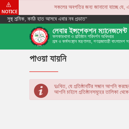
সকলের অবগতির জন্য জানানো যাচ্ছে যে, একপে
NOTICE
সুস্থ শ্রমিক, কর্মঠ হাত আসবে এবার নব প্রভাত”
লেবার ইন্সপেকশন ম্যানেজমেন্ট 
কলকারখানা ও প্রতিষ্ঠান পরিদর্শন অধিদপ্তর
শ্রম ও কর্মসংস্থান মন্ত্রণালয়, গণপ্রজাতন্ত্রী বাংলাদেশ
পাওয়া যায়নি
দুঃখিত, যে প্রতিষ্ঠানটির সন্ধান আপনি করছে
আপনি চাইলে প্রতিষ্ঠানসমূহের তালিকা থে