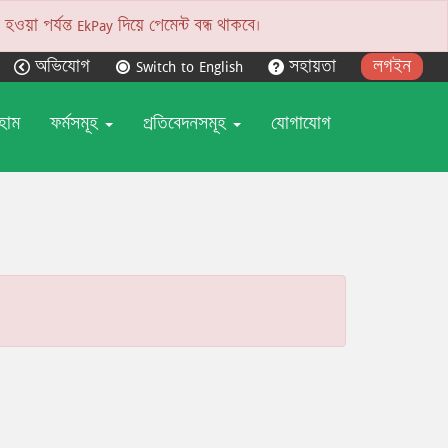
য়া পর্যন্ত EkPay দিয়ে পেমেন্ট বন্ধ থাকবে।
অভিযোগ
Switch to English
সহায়তা
লগইন
হোম
ফর্মসমূহ
প্রতিবেদনসমূহ
যোগাযোগ