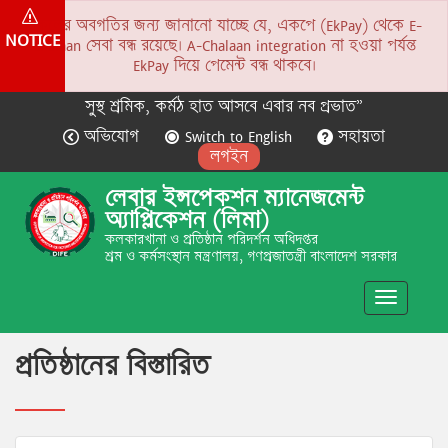
সকলের অবগতির জন্য জানানো যাচ্ছে যে, একপে (EkPay) থেকে E-
NOTICE
Chalaan সেবা বন্ধ রয়েছে। A-Chalaan integration না হওয়া পর্যন্ত
EkPay দিয়ে পেমেন্ট বন্ধ থাকবে।
সুস্থ শ্রমিক, কর্মঠ হাত আসবে এবার নব প্রভাত”
অভিযোগ
Switch to English
সহায়তা
লগইন
লেবার ইন্সপেকশন ম্যানেজমেন্ট
অ্যাপ্লিকেশন (লিমা)
কলকারখানা ও প্রতিষ্ঠান পরিদর্শন অধিদপ্তর
শ্রম ও কর্মসংস্থান মন্ত্রণালয়, গণপ্রজাতন্ত্রী বাংলাদেশ সরকার
Toggle
navigatio
প্রতিষ্ঠানের বিস্তারিত