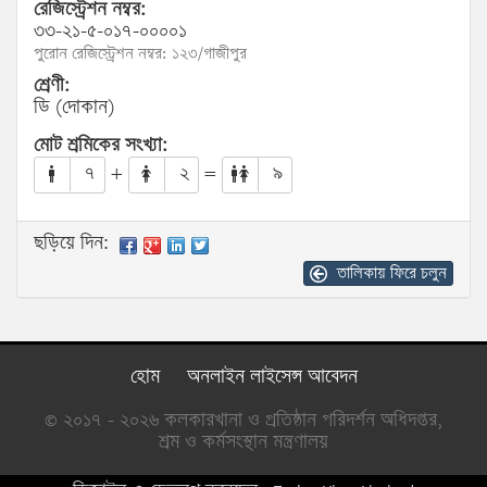
রেজিস্ট্রেশন নম্বর:
৩৩-২১-৫-০১৭-০০০০১
পুরোন রেজিস্ট্রেশন নম্বর: ১২৩/গাজীপুর
শ্রেণী:
ডি (দোকান)
মোট শ্রমিকের সংখ্যা:
৭
+
২
=
৯
ছড়িয়ে দিন:
তালিকায় ফিরে চলুন
হোম
অনলাইন লাইসেন্স আবেদন
© ২০১৭ - ২০২৬ কলকারখানা ও প্রতিষ্ঠান পরিদর্শন অধিদপ্তর,
শ্রম ও কর্মসংস্থান মন্ত্রণালয়