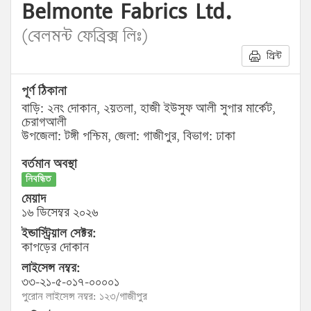
Belmonte Fabrics Ltd.
(বেলমন্ট ফেব্রিক্স লিঃ)
প্রিন্ট
পূর্ণ ঠিকানা
বাড়ি: ২নং দোকান, ২য়তলা, হাজী ইউসুফ আলী সুপার মার্কেট,
চেরাগআলী
উপজেলা: টঙ্গী পশ্চিম, জেলা: গাজীপুর, বিভাগ: ঢাকা
বর্তমান অবস্থা
নিবন্ধিত
মেয়াদ
১৬ ডিসেম্বর ২০২৬
ইন্ডাস্ট্রিয়াল সেক্টর:
কাপড়ের দোকান
লাইসেন্স নম্বর:
৩৩-২১-৫-০১৭-০০০০১
পুরোন লাইসেন্স নম্বর: ১২৩/গাজীপুর