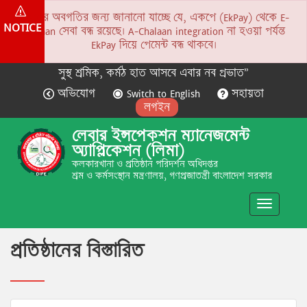
সকলের অবগতির জন্য জানানো যাচ্ছে যে, একপে (EkPay) থেকে E-
NOTICE
Chalaan সেবা বন্ধ রয়েছে। A-Chalaan integration না হওয়া পর্যন্ত
EkPay দিয়ে পেমেন্ট বন্ধ থাকবে।
সুস্থ শ্রমিক, কর্মঠ হাত আসবে এবার নব প্রভাত”
অভিযোগ
Switch to English
সহায়তা
লগইন
লেবার ইন্সপেকশন ম্যানেজমেন্ট
অ্যাপ্লিকেশন (লিমা)
কলকারখানা ও প্রতিষ্ঠান পরিদর্শন অধিদপ্তর
শ্রম ও কর্মসংস্থান মন্ত্রণালয়, গণপ্রজাতন্ত্রী বাংলাদেশ সরকার
Toggle
navigatio
প্রতিষ্ঠানের বিস্তারিত