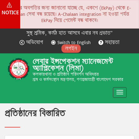
সকলের অবগতির জন্য জানানো যাচ্ছে যে, একপে (EkPay) থেকে E-
NOTICE
Chalaan সেবা বন্ধ রয়েছে। A-Chalaan integration না হওয়া পর্যন্ত
EkPay দিয়ে পেমেন্ট বন্ধ থাকবে।
সুস্থ শ্রমিক, কর্মঠ হাত আসবে এবার নব প্রভাত”
অভিযোগ
Switch to English
সহায়তা
লগইন
লেবার ইন্সপেকশন ম্যানেজমেন্ট
অ্যাপ্লিকেশন (লিমা)
কলকারখানা ও প্রতিষ্ঠান পরিদর্শন অধিদপ্তর
শ্রম ও কর্মসংস্থান মন্ত্রণালয়, গণপ্রজাতন্ত্রী বাংলাদেশ সরকার
Toggle
navigatio
প্রতিষ্ঠানের বিস্তারিত