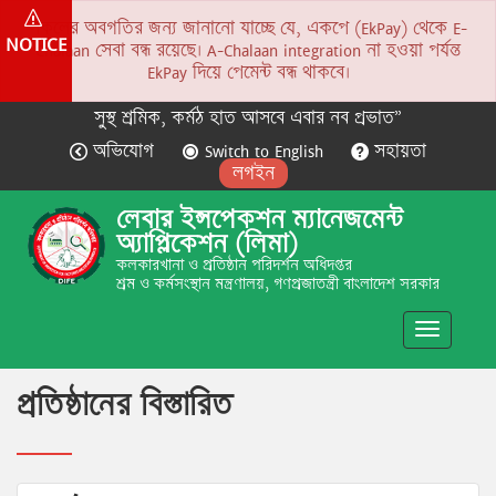
সকলের অবগতির জন্য জানানো যাচ্ছে যে, একপে (EkPay) থেকে E-
NOTICE
Chalaan সেবা বন্ধ রয়েছে। A-Chalaan integration না হওয়া পর্যন্ত
EkPay দিয়ে পেমেন্ট বন্ধ থাকবে।
সুস্থ শ্রমিক, কর্মঠ হাত আসবে এবার নব প্রভাত”
অভিযোগ
Switch to English
সহায়তা
লগইন
লেবার ইন্সপেকশন ম্যানেজমেন্ট
অ্যাপ্লিকেশন (লিমা)
কলকারখানা ও প্রতিষ্ঠান পরিদর্শন অধিদপ্তর
শ্রম ও কর্মসংস্থান মন্ত্রণালয়, গণপ্রজাতন্ত্রী বাংলাদেশ সরকার
Toggle
navigatio
প্রতিষ্ঠানের বিস্তারিত