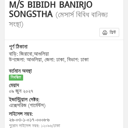
M/S BIBIDH BANIRJO
SONGSTHA
(মেসার্স বিবিধ বানিজ্য
সংস্থা)
প্রিন্ট
পূর্ণ ঠিকানা
বাড়ি: জিরাবো,আশুলিয়া
উপজেলা: আশুলিয়া, জেলা: ঢাকা, বিভাগ: ঢাকা
বর্তমান অবস্থা
নিবন্ধিত
মেয়াদ
০৯ জুন ২০২৭
ইন্ডাস্ট্রিয়াল সেক্টর:
এক্সেসরিজ (গার্মেন্টস)
লাইসেন্স নম্বর:
২৬-০৩-১-০১৭-০০০৮৬
পুরোন লাইসেন্স নম্বর: ১২০৯৬/ঢাকা