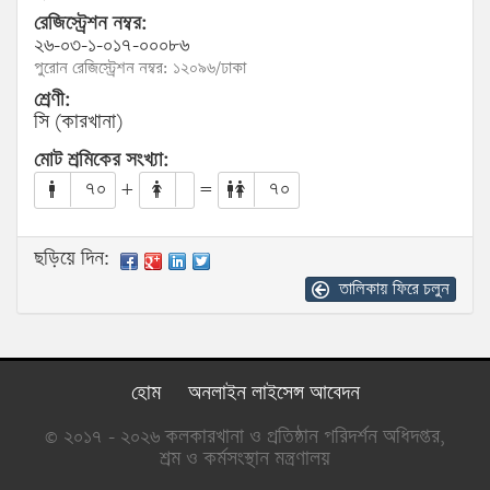
রেজিস্ট্রেশন নম্বর:
২৬-০৩-১-০১৭-০০০৮৬
পুরোন রেজিস্ট্রেশন নম্বর: ১২০৯৬/ঢাকা
শ্রেণী:
সি (কারখানা)
মোট শ্রমিকের সংখ্যা:
৭০
+
=
৭০
ছড়িয়ে দিন:
তালিকায় ফিরে চলুন
হোম
অনলাইন লাইসেন্স আবেদন
© ২০১৭ - ২০২৬ কলকারখানা ও প্রতিষ্ঠান পরিদর্শন অধিদপ্তর,
শ্রম ও কর্মসংস্থান মন্ত্রণালয়