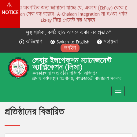
সকলের অবগতির জন্য জানানো যাচ্ছে যে, একপে (EkPay) থেকে E-
NOTICE
Chalaan সেবা বন্ধ রয়েছে। A-Chalaan integration না হওয়া পর্যন্ত
EkPay দিয়ে পেমেন্ট বন্ধ থাকবে।
সুস্থ শ্রমিক, কর্মঠ হাত আসবে এবার নব প্রভাত”
অভিযোগ
Switch to English
সহায়তা
লগইন
লেবার ইন্সপেকশন ম্যানেজমেন্ট
অ্যাপ্লিকেশন (লিমা)
কলকারখানা ও প্রতিষ্ঠান পরিদর্শন অধিদপ্তর
শ্রম ও কর্মসংস্থান মন্ত্রণালয়, গণপ্রজাতন্ত্রী বাংলাদেশ সরকার
Toggle
navigatio
প্রতিষ্ঠানের বিস্তারিত