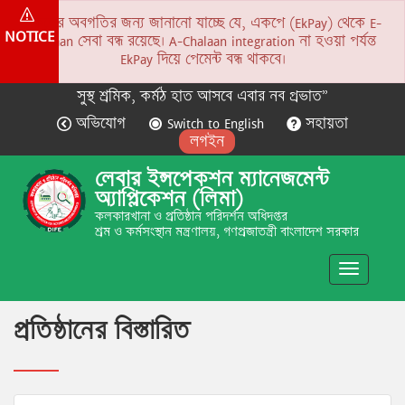
সকলের অবগতির জন্য জানানো যাচ্ছে যে, একপে (EkPay) থেকে E-
NOTICE
Chalaan সেবা বন্ধ রয়েছে। A-Chalaan integration না হওয়া পর্যন্ত
EkPay দিয়ে পেমেন্ট বন্ধ থাকবে।
সুস্থ শ্রমিক, কর্মঠ হাত আসবে এবার নব প্রভাত”
অভিযোগ
Switch to English
সহায়তা
লগইন
লেবার ইন্সপেকশন ম্যানেজমেন্ট
অ্যাপ্লিকেশন (লিমা)
কলকারখানা ও প্রতিষ্ঠান পরিদর্শন অধিদপ্তর
শ্রম ও কর্মসংস্থান মন্ত্রণালয়, গণপ্রজাতন্ত্রী বাংলাদেশ সরকার
Toggle
navigatio
প্রতিষ্ঠানের বিস্তারিত