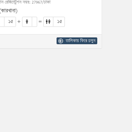
োন রেজিস্ট্রেশন নম্বর: 27967/ঢাকা
(কারখানা)
১৫
+
=
১৫
তালিকায় ফিরে চলুন