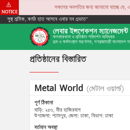
সকলের অবগতির জন্য জানানো যাচ্ছে যে, একপে
NOTICE
সুস্থ শ্রমিক, কর্মঠ হাত আসবে এবার নব প্রভাত”
লেবার ইন্সপেকশন ম্যানেজমেন্ট 
কলকারখানা ও প্রতিষ্ঠান পরিদর্শন অধিদপ্তর
শ্রম ও কর্মসংস্থান মন্ত্রণালয়, গণপ্রজাতন্ত্রী বাংলাদেশ
প্রতিষ্ঠানের বিস্তারিত
Metal World
(মেটাল ওয়ার্ল্ড)
পূর্ণ ঠিকানা
বাড়ি: ২৫৩, মীর হাজিরবাগ
উপজেলা: শ্যামপুর, জেলা: ঢাকা, বিভাগ: ঢাকা
বর্তমান অবস্থা