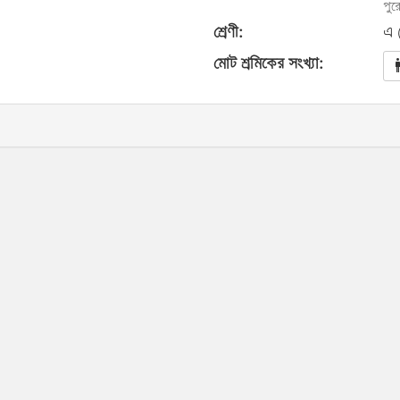
পুর
শ্রেণী:
এ 
মোট শ্রমিকের সংখ্যা: