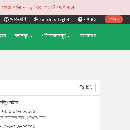
য়া পর্যন্ত EkPay দিয়ে পেমেন্ট বন্ধ থাকবে।
অভিযোগ
Switch to English
সহায়তা
লগইন
হোম
ফর্মসমূহ
প্রতিবেদনসমূহ
যোগাযোগ
প্রিন্ট
ন্ড্রি/মেটাল
-৭৬-১-০২৬-০০০০১
োন লাইসেন্স নম্বর: 27967/ঢাকা
-৭৬-১-০২৬-০০০০১