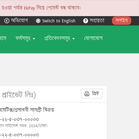
য়া পর্যন্ত EkPay দিয়ে পেমেন্ট বন্ধ থাকবে।
অভিযোগ
Switch to English
সহায়তা
লগইন
হোম
ফর্মসমূহ
প্রতিবেদনসমূহ
যোগাযোগ
্রাইভেট লিঃ)
প্রিন্ট
েটিক্স/প্রসাধনী সামগ্রী বিক্রয়
-২২-৫-০৩৭-০০০০৩
োন লাইসেন্স নম্বর: 2034/ঢাকা।
-২২-৫-০৩৭-০০০০৩