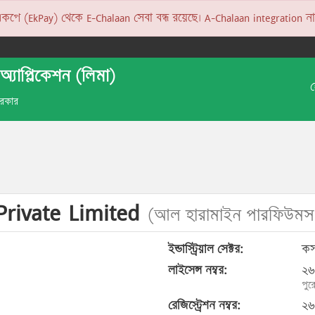
 (EkPay) থেকে E-Chalaan সেবা বন্ধ রয়েছে। A-Chalaan integration না হও
অ্যাপ্লিকেশন (লিমা)
 সরকার
rivate Limited
(আল হারামাইন পারফিউমস প
ইন্ডাস্ট্রিয়াল সেক্টর:
কসম
লাইসেন্স নম্বর:
২৬
পুর
রেজিস্ট্রেশন নম্বর:
২৬