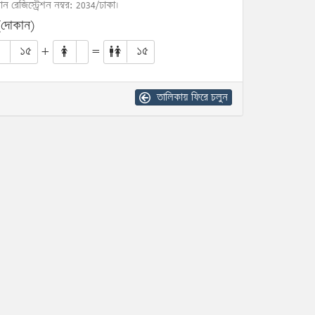
োন রেজিস্ট্রেশন নম্বর: 2034/ঢাকা।
(দোকান)
১৫
+
=
১৫
তালিকায় ফিরে চলুন