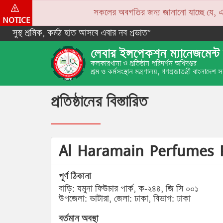
সকলের অবগতির জন্য জানানো যাচ্ছে যে, একপে
NOTICE
সুস্থ শ্রমিক, কর্মঠ হাত আসবে এবার নব প্রভাত”
লেবার ইন্সপেকশন ম্যানেজমেন্ট 
কলকারখানা ও প্রতিষ্ঠান পরিদর্শন অধিদপ্তর
শ্রম ও কর্মসংস্থান মন্ত্রণালয়, গণপ্রজাতন্ত্রী বাংলাদেশ
প্রতিষ্ঠানের বিস্তারিত
Al Haramain Perfumes P
পূর্ণ ঠিকানা
বাড়ি: যমুনা ফিউচার পার্ক, ক-২৪৪, জি সি ০০১
উপজেলা: ভাটারা, জেলা: ঢাকা, বিভাগ: ঢাকা
বর্তমান অবস্থা