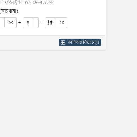
োন রেজিস্ট্রেশন নম্বর: ১৯০৫৪/ঢাকা
(কারখানা)
১০
+
=
১০
তালিকায় ফিরে চলুন