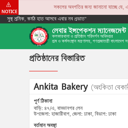
সকলের অবগতির জন্য জানানো যাচ্ছে যে, একপে
NOTICE
সুস্থ শ্রমিক, কর্মঠ হাত আসবে এবার নব প্রভাত”
লেবার ইন্সপেকশন ম্যানেজমেন্ট 
কলকারখানা ও প্রতিষ্ঠান পরিদর্শন অধিদপ্তর
শ্রম ও কর্মসংস্থান মন্ত্রণালয়, গণপ্রজাতন্ত্রী বাংলাদেশ
প্রতিষ্ঠানের বিস্তারিত
Ankita Bakery
(অংকিতা বেকা
পূর্ণ ঠিকানা
বাড়ি: ৪৭/এ, বাড্ডানগর লেন
উপজেলা: হাজারীবাগ, জেলা: ঢাকা, বিভাগ: ঢাকা
বর্তমান অবস্থা