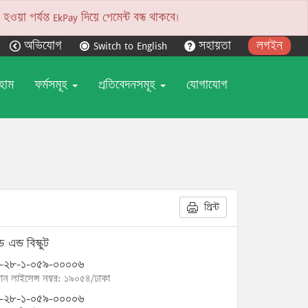
য়া পর্যন্ত EkPay দিয়ে পেমেন্ট বন্ধ থাকবে।
অভিযোগ
Switch to English
সহায়তা
লগইন
হোম
ফর্মসমূহ
প্রতিবেদনসমূহ
যোগাযোগ
প্রিন্ট
েড এন্ড বিস্কুট
-২৮-১-০৫৯-০০০০৬
োন লাইসেন্স নম্বর: ১৯০৫৪/ঢাকা
-২৮-১-০৫৯-০০০০৬