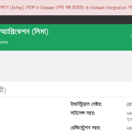
 (EkPay) থেকে E-Chalaan সেবা বন্ধ রয়েছে। A-Chalaan integration না হও
অ্যাপ্লিকেশন (লিমা)
 সরকার
রী)
ইন্ডাস্ট্রিয়াল সেক্টর:
ব্র
লাইসেন্স নম্বর:
২৬
পুর
রেজিস্ট্রেশন নম্বর:
২৬