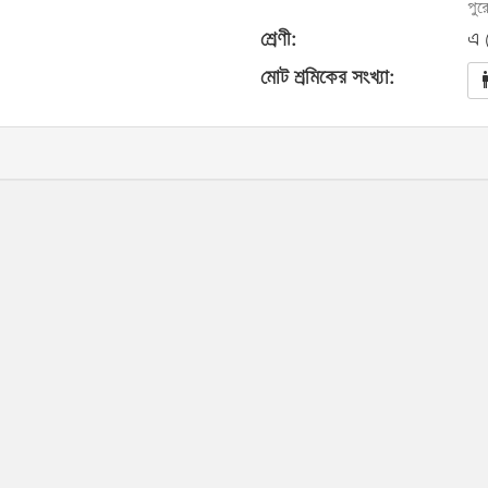
পুর
শ্রেণী:
এ 
মোট শ্রমিকের সংখ্যা: