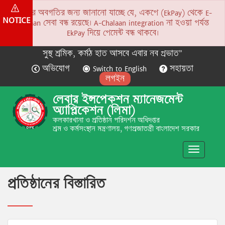
সকলের অবগতির জন্য জানানো যাচ্ছে যে, একপে (EkPay) থেকে E-
NOTICE
Chalaan সেবা বন্ধ রয়েছে। A-Chalaan integration না হওয়া পর্যন্ত
EkPay দিয়ে পেমেন্ট বন্ধ থাকবে।
সুস্থ শ্রমিক, কর্মঠ হাত আসবে এবার নব প্রভাত”
অভিযোগ
Switch to English
সহায়তা
লগইন
লেবার ইন্সপেকশন ম্যানেজমেন্ট
অ্যাপ্লিকেশন (লিমা)
কলকারখানা ও প্রতিষ্ঠান পরিদর্শন অধিদপ্তর
শ্রম ও কর্মসংস্থান মন্ত্রণালয়, গণপ্রজাতন্ত্রী বাংলাদেশ সরকার
Toggle
navigatio
প্রতিষ্ঠানের বিস্তারিত