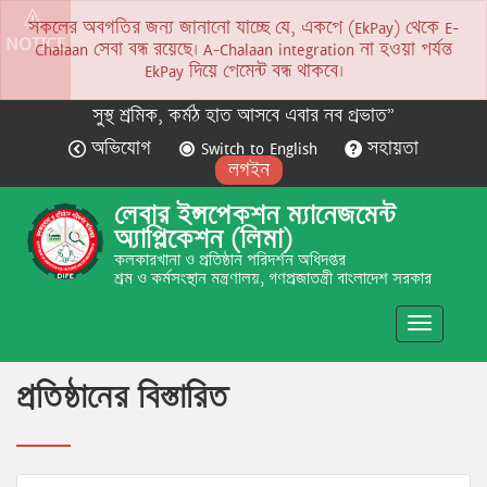
সকলের অবগতির জন্য জানানো যাচ্ছে যে, একপে (EkPay) থেকে E-
NOTICE
Chalaan সেবা বন্ধ রয়েছে। A-Chalaan integration না হওয়া পর্যন্ত
EkPay দিয়ে পেমেন্ট বন্ধ থাকবে।
সুস্থ শ্রমিক, কর্মঠ হাত আসবে এবার নব প্রভাত”
অভিযোগ
Switch to English
সহায়তা
লগইন
লেবার ইন্সপেকশন ম্যানেজমেন্ট
অ্যাপ্লিকেশন (লিমা)
কলকারখানা ও প্রতিষ্ঠান পরিদর্শন অধিদপ্তর
শ্রম ও কর্মসংস্থান মন্ত্রণালয়, গণপ্রজাতন্ত্রী বাংলাদেশ সরকার
Toggle
navigatio
প্রতিষ্ঠানের বিস্তারিত