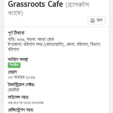
Grassroots Cafe
(গ্র্যাসরুটস
ক্যাফে)
প্রিন্ট
পূর্ণ ঠিকানা
বাড়ি: ৯৩৬, সড়ক: বগুড়া রোড
উপজেলা: বরিশাল সদর (কোতোয়ালি), জেলা: বরিশাল, বিভাগ:
বরিশাল
বর্তমান অবস্থা
নিবন্ধিত
মেয়াদ
০৩ নভেম্বর ২০২৬
ইন্ডাস্ট্রিয়াল সেক্টর:
রেস্তোঁরা
লাইসেন্স নম্বর:
০৬-৫১-৩-০১২-০০০৩৬
রেজিস্ট্রেশন নম্বর: