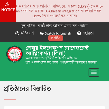
সকলের অবগতির জন্য জানানো যাচ্ছে যে, একপে (EkPay) থেকে E-
NOTICE
Chalaan সেবা বন্ধ রয়েছে। A-Chalaan integration না হওয়া পর্যন্ত
EkPay দিয়ে পেমেন্ট বন্ধ থাকবে।
সুস্থ শ্রমিক, কর্মঠ হাত আসবে এবার নব প্রভাত”
অভিযোগ
Switch to English
সহায়তা
লগইন
লেবার ইন্সপেকশন ম্যানেজমেন্ট
অ্যাপ্লিকেশন (লিমা)
কলকারখানা ও প্রতিষ্ঠান পরিদর্শন অধিদপ্তর
শ্রম ও কর্মসংস্থান মন্ত্রণালয়, গণপ্রজাতন্ত্রী বাংলাদেশ সরকার
Toggle
navigatio
প্রতিষ্ঠানের বিস্তারিত