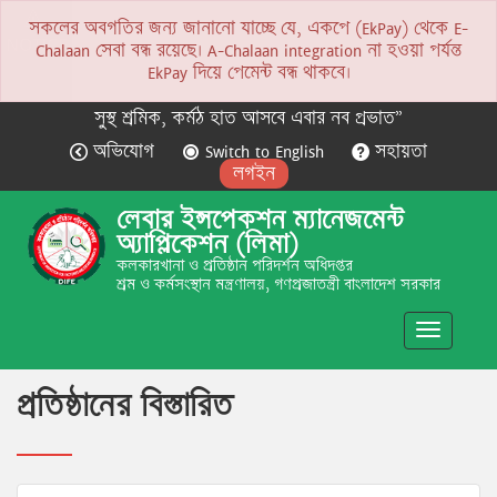
সকলের অবগতির জন্য জানানো যাচ্ছে যে, একপে (EkPay) থেকে E-
NOTICE
Chalaan সেবা বন্ধ রয়েছে। A-Chalaan integration না হওয়া পর্যন্ত
EkPay দিয়ে পেমেন্ট বন্ধ থাকবে।
সুস্থ শ্রমিক, কর্মঠ হাত আসবে এবার নব প্রভাত”
অভিযোগ
Switch to English
সহায়তা
লগইন
লেবার ইন্সপেকশন ম্যানেজমেন্ট
অ্যাপ্লিকেশন (লিমা)
কলকারখানা ও প্রতিষ্ঠান পরিদর্শন অধিদপ্তর
শ্রম ও কর্মসংস্থান মন্ত্রণালয়, গণপ্রজাতন্ত্রী বাংলাদেশ সরকার
Toggle
navigatio
প্রতিষ্ঠানের বিস্তারিত