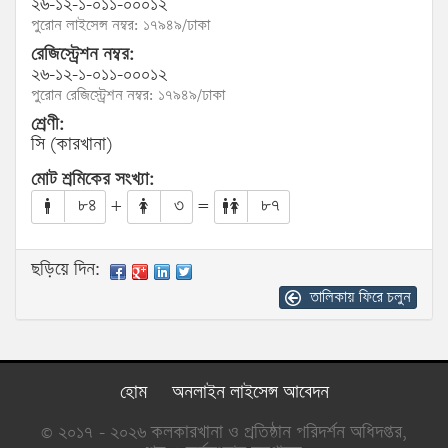
২৬-১২-১-০১১-০০০১২
পুরোন লাইসেন্স নম্বর: ১৭৯৪৯/ঢাকা
রেজিস্ট্রেশন নম্বর:
২৬-১২-১-০১১-০০০১২
পুরোন রেজিস্ট্রেশন নম্বর: ১৭৯৪৯/ঢাকা
শ্রেণী:
সি (কারখানা)
মোট শ্রমিকের সংখ্যা:
৮৪
+
৩
=
৮৭
ছড়িয়ে দিন:
তালিকায় ফিরে চলুন
হোম
অনলাইন লাইসেন্স আবেদন
© ২০১৭ - ২০২৬ কলকারখানা ও প্রতিষ্ঠান পরিদর্শন অধিদপ্তর,