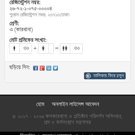
রেজিস্ট্রেশন নম্বর:
২৬-৭২-১-০৭৫-০০০০৪
পুরোন রেজিস্ট্রেশন নম্বর: ২৩৭১৩/ঢাকা।
শ্রেণী:
এ (কারখানা)
মোট শ্রমিকের সংখ্যা:
৩০
+
=
৩০
ছড়িয়ে দিন:
তালিকায় ফিরে চলুন
হোম
অনলাইন লাইসেন্স আবেদন
© ২০১৭ - ২০২৬ কলকারখানা ও প্রতিষ্ঠান পরিদর্শন অধিদপ্তর,
শ্রম ও কর্মসংস্থান মন্ত্রণালয়