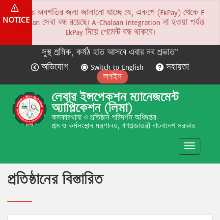
সকলের অবগতির জন্য জানানো যাচ্ছে যে, একপে (EkPay) থেকে E-
NOTICE
Chalaan সেবা বন্ধ রয়েছে। A-Chalaan integration না হওয়া পর্যন্ত
EkPay দিয়ে পেমেন্ট বন্ধ থাকবে।
সুস্থ শ্রমিক, কর্মঠ হাত আসবে এবার নব প্রভাত”
অভিযোগ
Switch to English
সহায়তা
লগইন
লেবার ইন্সপেকশন ম্যানেজমেন্ট
অ্যাপ্লিকেশন (লিমা)
কলকারখানা ও প্রতিষ্ঠান পরিদর্শন অধিদপ্তর
শ্রম ও কর্মসংস্থান মন্ত্রণালয়, গণপ্রজাতন্ত্রী বাংলাদেশ সরকার
Toggle
navigatio
প্রতিষ্ঠানের বিস্তারিত