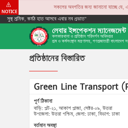
সকলের অবগতির জন্য জানানো যাচ্ছে যে, একপে
NOTICE
সুস্থ শ্রমিক, কর্মঠ হাত আসবে এবার নব প্রভাত”
লেবার ইন্সপেকশন ম্যানেজমেন্ট 
কলকারখানা ও প্রতিষ্ঠান পরিদর্শন অধিদপ্তর
শ্রম ও কর্মসংস্থান মন্ত্রণালয়, গণপ্রজাতন্ত্রী বাংলাদেশ
প্রতিষ্ঠানের বিস্তারিত
Green Line Transport (
পূর্ণ ঠিকানা
বাড়ি: প্লট-২১, আকাশ প্লাজা, সেক্টর-০৯, উত্তরা
উপজেলা: উত্তরা পশ্চিম, জেলা: ঢাকা, বিভাগ: ঢাকা
বর্তমান অবস্থা