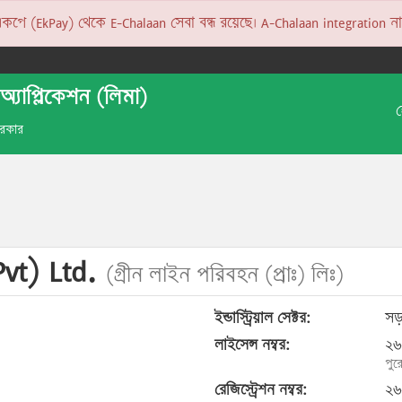
 (EkPay) থেকে E-Chalaan সেবা বন্ধ রয়েছে। A-Chalaan integration না হও
অ্যাপ্লিকেশন (লিমা)
 সরকার
Pvt) Ltd.
(গ্রীন লাইন পরিবহন (প্রাঃ) লিঃ)
ইন্ডাস্ট্রিয়াল সেক্টর:
সড়
লাইসেন্স নম্বর:
২৬
পুর
রেজিস্ট্রেশন নম্বর:
২৬