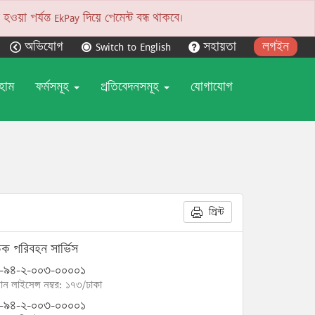
য়া পর্যন্ত EkPay দিয়ে পেমেন্ট বন্ধ থাকবে।
অভিযোগ
Switch to English
সহায়তা
লগইন
হোম
ফর্মসমূহ
প্রতিবেদনসমূহ
যোগাযোগ
প্রিন্ট
ক পরিবহন সার্ভিস
-৯৪-২-০০৩-০০০০১
োন লাইসেন্স নম্বর: ১৭৩/ঢাকা
-৯৪-২-০০৩-০০০০১