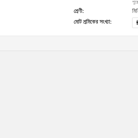
পুর
শ্রেণী:
মিন
মোট শ্রমিকের সংখ্যা: