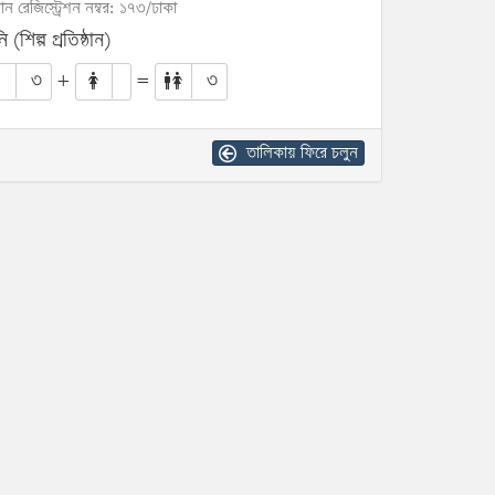
োন রেজিস্ট্রেশন নম্বর: ১৭৩/ঢাকা
ি (শিল্প প্রতিষ্ঠান)
৩
+
=
৩
তালিকায় ফিরে চলুন