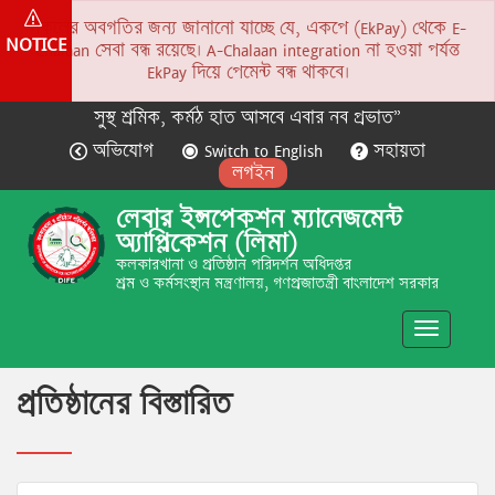
সকলের অবগতির জন্য জানানো যাচ্ছে যে, একপে (EkPay) থেকে E-
NOTICE
Chalaan সেবা বন্ধ রয়েছে। A-Chalaan integration না হওয়া পর্যন্ত
EkPay দিয়ে পেমেন্ট বন্ধ থাকবে।
সুস্থ শ্রমিক, কর্মঠ হাত আসবে এবার নব প্রভাত”
অভিযোগ
Switch to English
সহায়তা
লগইন
লেবার ইন্সপেকশন ম্যানেজমেন্ট
অ্যাপ্লিকেশন (লিমা)
কলকারখানা ও প্রতিষ্ঠান পরিদর্শন অধিদপ্তর
শ্রম ও কর্মসংস্থান মন্ত্রণালয়, গণপ্রজাতন্ত্রী বাংলাদেশ সরকার
Toggle
navigatio
প্রতিষ্ঠানের বিস্তারিত