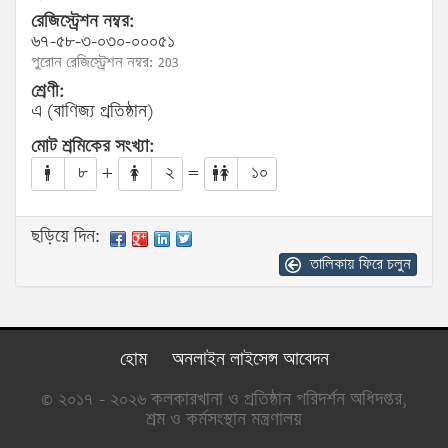
রেজিস্ট্রেশন নম্বর:
৬৭-৫৮-৩-০৩০-০০০৫১
পুরোন রেজিস্ট্রেশন নম্বর: 203
শ্রেণী:
এ (বাণিজ্য প্রতিষ্ঠান)
মোট শ্রমিকের সংখ্যা:
৮
+
২
=
১০
ছড়িয়ে দিন:
তালিকায় ফিরে চলুন
হোম
অনলাইন লাইসেন্স আবেদন
© ২০১৭ - ২০২৬ কলকারখানা ও প্রতিষ্ঠান পরিদর্শন অধিদপ্তর,
শ্রম ও কর্মসংস্থান মন্ত্রণালয়