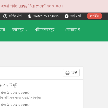
য়া পর্যন্ত EkPay দিয়ে পেমেন্ট বন্ধ থাকবে।
অভিযোগ
Switch to English
সহায়তা
লগইন
হোম
ফর্মসমূহ
প্রতিবেদনসমূহ
যোগাযোগ
প্রিন্ট
েড এন্ড বিস্কুট
-৫৬-১-০৫৯-০০০০৩
োন লাইসেন্স নম্বর: ৬৫৪/ফরিদপুর।
-৫৬-১-০৫৯-০০০০৩