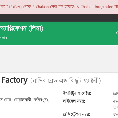
 (EkPay) থেকে E-Chalaan সেবা বন্ধ রয়েছে। A-Chalaan integration না হও
অ্যাপ্লিকেশন (লিমা)
 সরকার
 Factory
(নাসির ব্রেড এন্ড বিস্কুট ফ্যাক্টরী)
ইন্ডাস্ট্রিয়াল সেক্টর:
ব্র
শন রোড, বোয়ালমারী, ফরিদপুর।,
লাইসেন্স নম্বর:
২৯
পুর
রেজিস্ট্রেশন নম্বর:
২৯