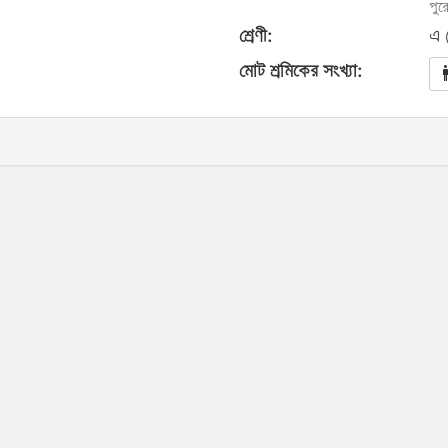
পুর
শ্রেণী:
এ 
মোট শ্রমিকের সংখ্যা: