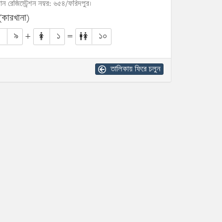
োন রেজিস্ট্রেশন নম্বর: ৬৫৪/ফরিদপুর।
(কারখানা)
৯
+
১
=
১০
তালিকায় ফিরে চলুন