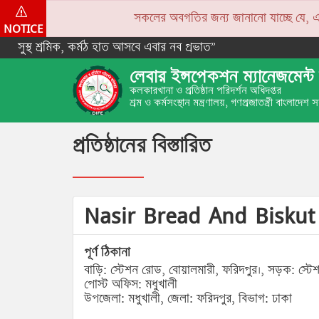
সকলের অবগতির জন্য জানানো যাচ্ছে যে, একপে
NOTICE
সুস্থ শ্রমিক, কর্মঠ হাত আসবে এবার নব প্রভাত”
লেবার ইন্সপেকশন ম্যানেজমেন্ট 
কলকারখানা ও প্রতিষ্ঠান পরিদর্শন অধিদপ্তর
শ্রম ও কর্মসংস্থান মন্ত্রণালয়, গণপ্রজাতন্ত্রী বাংলাদেশ
প্রতিষ্ঠানের বিস্তারিত
Nasir Bread And Biskut
পূর্ণ ঠিকানা
বাড়ি: স্টেশন রোড, বোয়ালমারী, ফরিদপুর।, সড়ক: স্টে
পোস্ট অফিস: মধুখালী
উপজেলা: মধুখালী, জেলা: ফরিদপুর, বিভাগ: ঢাকা