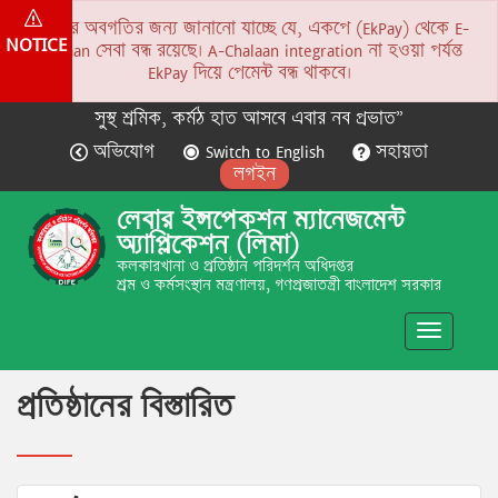
সকলের অবগতির জন্য জানানো যাচ্ছে যে, একপে (EkPay) থেকে E-
NOTICE
Chalaan সেবা বন্ধ রয়েছে। A-Chalaan integration না হওয়া পর্যন্ত
EkPay দিয়ে পেমেন্ট বন্ধ থাকবে।
সুস্থ শ্রমিক, কর্মঠ হাত আসবে এবার নব প্রভাত”
অভিযোগ
Switch to English
সহায়তা
লগইন
লেবার ইন্সপেকশন ম্যানেজমেন্ট
অ্যাপ্লিকেশন (লিমা)
কলকারখানা ও প্রতিষ্ঠান পরিদর্শন অধিদপ্তর
শ্রম ও কর্মসংস্থান মন্ত্রণালয়, গণপ্রজাতন্ত্রী বাংলাদেশ সরকার
Toggle
navigatio
প্রতিষ্ঠানের বিস্তারিত