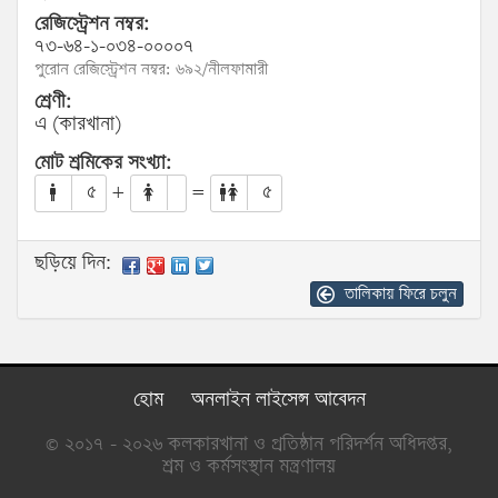
রেজিস্ট্রেশন নম্বর:
৭৩-৬৪-১-০৩৪-০০০০৭
পুরোন রেজিস্ট্রেশন নম্বর: ৬৯২/নীলফামারী
শ্রেণী:
এ (কারখানা)
মোট শ্রমিকের সংখ্যা:
৫
+
=
৫
ছড়িয়ে দিন:
তালিকায় ফিরে চলুন
হোম
অনলাইন লাইসেন্স আবেদন
© ২০১৭ - ২০২৬ কলকারখানা ও প্রতিষ্ঠান পরিদর্শন অধিদপ্তর,
শ্রম ও কর্মসংস্থান মন্ত্রণালয়