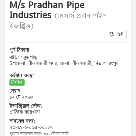
M/s Pradhan Pipe
Industries
(মেসার্স প্রধান পাইপ
ইন্ডাষ্ট্রিজ)
প্রিন্ট
পূর্ণ ঠিকানা
বাড়ি: সবুজপাড়া
উপজেলা: নীলফামারী সদর, জেলা: নীলফামারী, বিভাগ: রংপুর
বর্তমান অবস্থা
নিবন্ধিত
মেয়াদ
১২ মে ২০২৬
ইন্ডাস্ট্রিয়াল সেক্টর:
প্লাস্টিক কারখানা
লাইসেন্স নম্বর:
৭৩-৬৪-১-০৩৪-০০০০৭
পুরোন লাইসেন্স নম্বর: ৬৯২/নীলফামারী