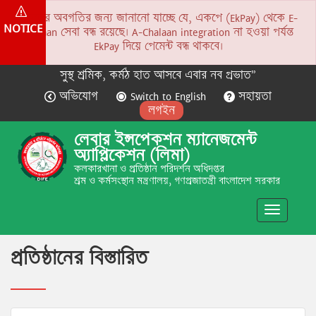
সকলের অবগতির জন্য জানানো যাচ্ছে যে, একপে (EkPay) থেকে E-
NOTICE
Chalaan সেবা বন্ধ রয়েছে। A-Chalaan integration না হওয়া পর্যন্ত
EkPay দিয়ে পেমেন্ট বন্ধ থাকবে।
সুস্থ শ্রমিক, কর্মঠ হাত আসবে এবার নব প্রভাত”
অভিযোগ
Switch to English
সহায়তা
লগইন
লেবার ইন্সপেকশন ম্যানেজমেন্ট
অ্যাপ্লিকেশন (লিমা)
কলকারখানা ও প্রতিষ্ঠান পরিদর্শন অধিদপ্তর
শ্রম ও কর্মসংস্থান মন্ত্রণালয়, গণপ্রজাতন্ত্রী বাংলাদেশ সরকার
Toggle
navigatio
প্রতিষ্ঠানের বিস্তারিত