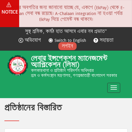
সকলের অবগতির জন্য জানানো যাচ্ছে যে, একপে (EkPay) থেকে E-
NOTICE
Chalaan সেবা বন্ধ রয়েছে। A-Chalaan integration না হওয়া পর্যন্ত
EkPay দিয়ে পেমেন্ট বন্ধ থাকবে।
সুস্থ শ্রমিক, কর্মঠ হাত আসবে এবার নব প্রভাত”
অভিযোগ
Switch to English
সহায়তা
লগইন
লেবার ইন্সপেকশন ম্যানেজমেন্ট
অ্যাপ্লিকেশন (লিমা)
কলকারখানা ও প্রতিষ্ঠান পরিদর্শন অধিদপ্তর
শ্রম ও কর্মসংস্থান মন্ত্রণালয়, গণপ্রজাতন্ত্রী বাংলাদেশ সরকার
Toggle
navigatio
প্রতিষ্ঠানের বিস্তারিত