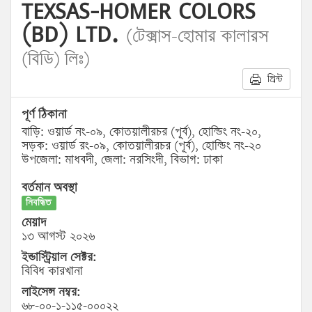
TEXSAS-HOMER COLORS
(BD) LTD.
(টেক্সাস-হোমার কালারস
(বিডি) লিঃ)
প্রিন্ট
পূর্ণ ঠিকানা
বাড়ি: ওয়ার্ড নং-০৯, কোতয়ালীরচর (পূর্ব), হোল্ডিং নং-২০,
সড়ক: ওয়ার্ড রং-০৯, কোতয়ালীরচর (পূর্ব), হোল্ডিং নং-২০
উপজেলা: মাধবদী, জেলা: নরসিংদী, বিভাগ: ঢাকা
বর্তমান অবস্থা
নিবন্ধিত
মেয়াদ
১৩ আগস্ট ২০২৬
ইন্ডাস্ট্রিয়াল সেক্টর:
বিবিধ কারখানা
লাইসেন্স নম্বর:
৬৮-০০-১-১১৫-০০০২২