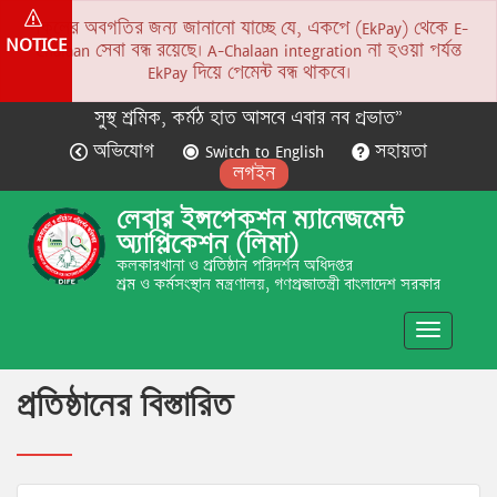
সকলের অবগতির জন্য জানানো যাচ্ছে যে, একপে (EkPay) থেকে E-
NOTICE
Chalaan সেবা বন্ধ রয়েছে। A-Chalaan integration না হওয়া পর্যন্ত
EkPay দিয়ে পেমেন্ট বন্ধ থাকবে।
সুস্থ শ্রমিক, কর্মঠ হাত আসবে এবার নব প্রভাত”
অভিযোগ
Switch to English
সহায়তা
লগইন
লেবার ইন্সপেকশন ম্যানেজমেন্ট
অ্যাপ্লিকেশন (লিমা)
কলকারখানা ও প্রতিষ্ঠান পরিদর্শন অধিদপ্তর
শ্রম ও কর্মসংস্থান মন্ত্রণালয়, গণপ্রজাতন্ত্রী বাংলাদেশ সরকার
Toggle
navigatio
প্রতিষ্ঠানের বিস্তারিত