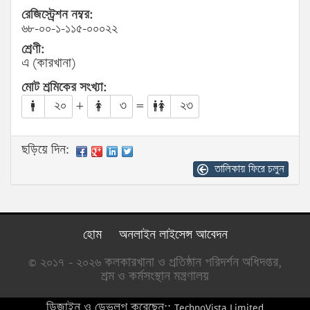
রেজিস্ট্রেশন নম্বর:
৬৮-০০-১-১১৫-০০০২২
শ্রেণী:
এ (কারখানা)
মোট শ্রমিকের সংখ্যা:
২০
+
৩
=
২৩
ছড়িয়ে দিন:
তালিকায় ফিরে চলুন
হোম
অনলাইন লাইসেন্স আবেদন
© ২০১৭ - ২০২৬ কলকারখানা ও প্রতিষ্ঠান পরিদর্শন অধিদপ্তর,
শ্রম ও কর্মসংস্থান মন্ত্রণালয়
ডিজাইন ও ডেভলপ করেছেন::
TechnoVista Limited