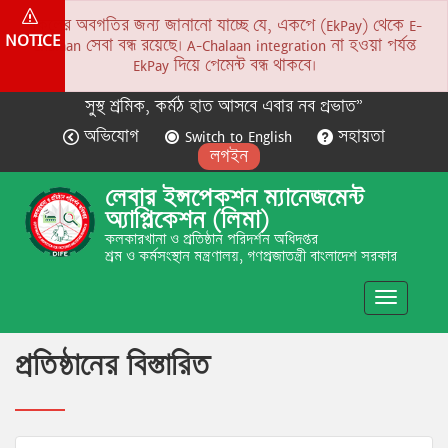
সকলের অবগতির জন্য জানানো যাচ্ছে যে, একপে (EkPay) থেকে E-
NOTICE
Chalaan সেবা বন্ধ রয়েছে। A-Chalaan integration না হওয়া পর্যন্ত
EkPay দিয়ে পেমেন্ট বন্ধ থাকবে।
সুস্থ শ্রমিক, কর্মঠ হাত আসবে এবার নব প্রভাত”
অভিযোগ
Switch to English
সহায়তা
লগইন
লেবার ইন্সপেকশন ম্যানেজমেন্ট
অ্যাপ্লিকেশন (লিমা)
কলকারখানা ও প্রতিষ্ঠান পরিদর্শন অধিদপ্তর
শ্রম ও কর্মসংস্থান মন্ত্রণালয়, গণপ্রজাতন্ত্রী বাংলাদেশ সরকার
Toggle
navigatio
প্রতিষ্ঠানের বিস্তারিত