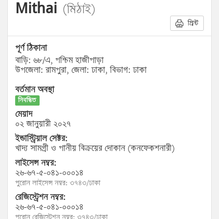
Mithai
(মিঠাই)
প্রিন্ট
পূর্ণ ঠিকানা
বাড়ি: ৬৮/এ, পশ্চিম হাজীপাড়া
উপজেলা: রামপুরা, জেলা: ঢাকা, বিভাগ: ঢাকা
বর্তমান অবস্থা
নিবন্ধিত
মেয়াদ
০২ জানুয়ারী ২০২৭
ইন্ডাস্ট্রিয়াল সেক্টর:
খাদ্য সামগ্রী ও পানীয় বিক্রয়ের দোকান (কনফেকশনারী)
লাইসেন্স নম্বর:
২৬-৬৭-৫-০৪১-০০০১৪
পুরোন লাইসেন্স নম্বর: ৩৭৪৩/ঢাকা
রেজিস্ট্রেশন নম্বর:
২৬-৬৭-৫-০৪১-০০০১৪
পুরোন রেজিস্ট্রেশন নম্বর: ৩৭৪৩/ঢাকা