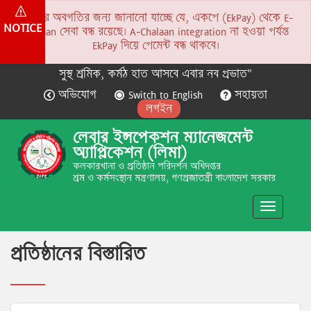
সকলের অবগতির জন্য জানানো যাচ্ছে যে, একপে (EkPay) থেকে E-
NOTICE
Chalaan সেবা বন্ধ রয়েছে। A-Chalaan integration না হওয়া পর্যন্ত
EkPay দিয়ে পেমেন্ট বন্ধ থাকবে।
সুস্থ শ্রমিক, কর্মঠ হাত আসবে এবার নব প্রভাত”
অভিযোগ
Switch to English
সহায়তা
লগইন
লেবার ইন্সপেকশন ম্যানেজমেন্ট
অ্যাপ্লিকেশন (লিমা)
কলকারখানা ও প্রতিষ্ঠান পরিদর্শন অধিদপ্তর
শ্রম ও কর্মসংস্থান মন্ত্রণালয়, গণপ্রজাতন্ত্রী বাংলাদেশ সরকার
Toggle
navigatio
প্রতিষ্ঠানের বিস্তারিত