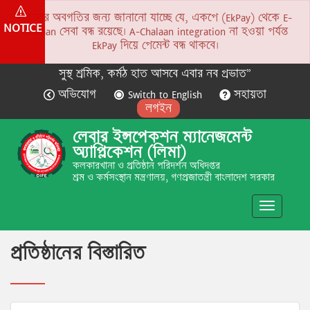
সকলের অবগতির জন্য জানানো যাচ্ছে যে, একপে (EkPay) থেকে E-
NOTICE
Chalaan সেবা বন্ধ রয়েছে। A-Chalaan integration না হওয়া পর্যন্ত
EkPay দিয়ে পেমেন্ট বন্ধ থাকবে।
সুস্থ শ্রমিক, কর্মঠ হাত আসবে এবার নব প্রভাত”
অভিযোগ
Switch to English
সহায়তা
লগইন
লেবার ইন্সপেকশন ম্যানেজমেন্ট
অ্যাপ্লিকেশন (লিমা)
কলকারখানা ও প্রতিষ্ঠান পরিদর্শন অধিদপ্তর
শ্রম ও কর্মসংস্থান মন্ত্রণালয়, গণপ্রজাতন্ত্রী বাংলাদেশ সরকার
Toggle
navigatio
প্রতিষ্ঠানের বিস্তারিত