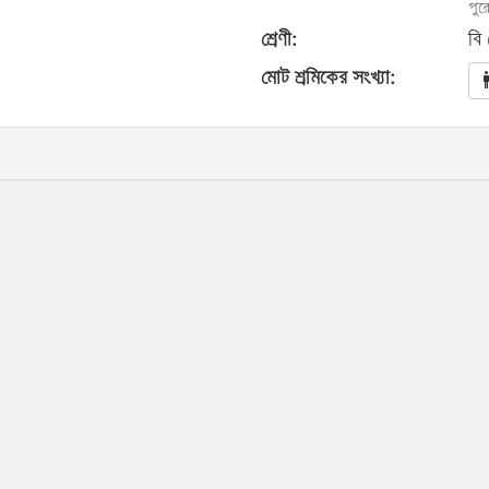
পুর
শ্রেণী:
বি
মোট শ্রমিকের সংখ্যা: