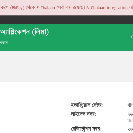
 (EkPay) থেকে E-Chalaan সেবা বন্ধ রয়েছে। A-Chalaan integration না হও
অ্যাপ্লিকেশন (লিমা)
 সরকার
ইন্ডাস্ট্রিয়াল সেক্টর:
খা
লাইসেন্স নম্বর:
২৬
পুর
রেজিস্ট্রেশন নম্বর:
২৬