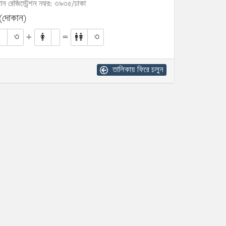
োন রেজিস্ট্রেশন নম্বর: ৩৯৩৫/ঢাকা
 (দোকান)
৩
+
=
৩
তালিকায় ফিরে চলুন