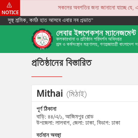
সকলের অবগতির জন্য জানানো যাচ্ছে যে, একপে
NOTICE
সুস্থ শ্রমিক, কর্মঠ হাত আসবে এবার নব প্রভাত”
লেবার ইন্সপেকশন ম্যানেজমেন্ট 
কলকারখানা ও প্রতিষ্ঠান পরিদর্শন অধিদপ্তর
শ্রম ও কর্মসংস্থান মন্ত্রণালয়, গণপ্রজাতন্ত্রী বাংলাদেশ
প্রতিষ্ঠানের বিস্তারিত
Mithai
(মিঠাই)
পূর্ণ ঠিকানা
বাড়ি: ৪৪/এ/১, আজিমপুর রোড
উপজেলা: লালবাগ, জেলা: ঢাকা, বিভাগ: ঢাকা
বর্তমান অবস্থা