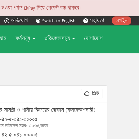
য়া পর্যন্ত EkPay দিয়ে পেমেন্ট বন্ধ থাকবে।
অভিযোগ
Switch to English
সহায়তা
লগইন
হোম
ফর্মসমূহ
প্রতিবেদনসমূহ
যোগাযোগ
প্রিন্ট
দ্য সামগ্রী ও পানীয় বিক্রয়ের দোকান (কনফেকশনারী)
-৪২-৫-০৪১-০০০০৫
োন লাইসেন্স নম্বর: ৩৯৩৫/ঢাকা
-৪২-৫-০৪১-০০০০৫