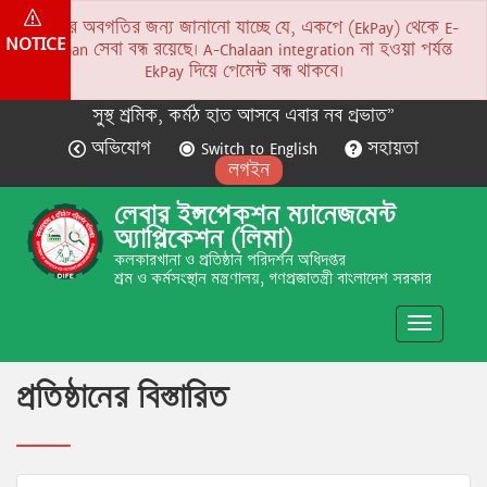
সকলের অবগতির জন্য জানানো যাচ্ছে যে, একপে (EkPay) থেকে E-
NOTICE
Chalaan সেবা বন্ধ রয়েছে। A-Chalaan integration না হওয়া পর্যন্ত
EkPay দিয়ে পেমেন্ট বন্ধ থাকবে।
সুস্থ শ্রমিক, কর্মঠ হাত আসবে এবার নব প্রভাত”
অভিযোগ
Switch to English
সহায়তা
লগইন
লেবার ইন্সপেকশন ম্যানেজমেন্ট
অ্যাপ্লিকেশন (লিমা)
কলকারখানা ও প্রতিষ্ঠান পরিদর্শন অধিদপ্তর
শ্রম ও কর্মসংস্থান মন্ত্রণালয়, গণপ্রজাতন্ত্রী বাংলাদেশ সরকার
Toggle
navigatio
প্রতিষ্ঠানের বিস্তারিত