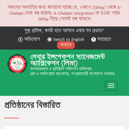
সকলের অবগতির জন্য জানানো যাচ্ছে যে, একপে (EkPay) থেকে E-
NOTICE
Chalaan সেবা বন্ধ রয়েছে। A-Chalaan integration না হওয়া পর্যন্ত
EkPay দিয়ে পেমেন্ট বন্ধ থাকবে।
সুস্থ শ্রমিক, কর্মঠ হাত আসবে এবার নব প্রভাত”
অভিযোগ
Switch to English
সহায়তা
লগইন
লেবার ইন্সপেকশন ম্যানেজমেন্ট
অ্যাপ্লিকেশন (লিমা)
কলকারখানা ও প্রতিষ্ঠান পরিদর্শন অধিদপ্তর
শ্রম ও কর্মসংস্থান মন্ত্রণালয়, গণপ্রজাতন্ত্রী বাংলাদেশ সরকার
Toggle
navigatio
প্রতিষ্ঠানের বিস্তারিত