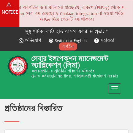
সকলের অবগতির জন্য জানানো যাচ্ছে যে, একপে (EkPay) থেকে E-
NOTICE
Chalaan সেবা বন্ধ রয়েছে। A-Chalaan integration না হওয়া পর্যন্ত
EkPay দিয়ে পেমেন্ট বন্ধ থাকবে।
সুস্থ শ্রমিক, কর্মঠ হাত আসবে এবার নব প্রভাত”
অভিযোগ
Switch to English
সহায়তা
লগইন
লেবার ইন্সপেকশন ম্যানেজমেন্ট
অ্যাপ্লিকেশন (লিমা)
কলকারখানা ও প্রতিষ্ঠান পরিদর্শন অধিদপ্তর
শ্রম ও কর্মসংস্থান মন্ত্রণালয়, গণপ্রজাতন্ত্রী বাংলাদেশ সরকার
Toggle
navigatio
প্রতিষ্ঠানের বিস্তারিত