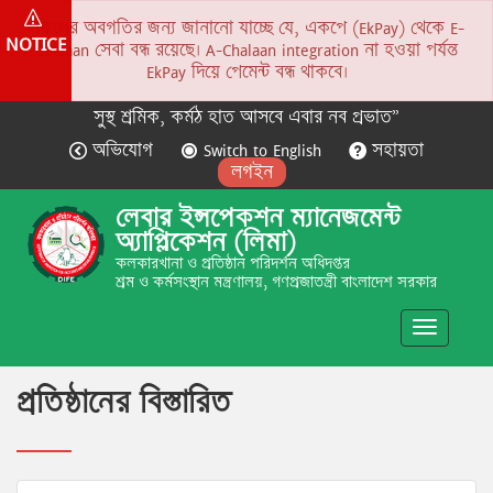
সকলের অবগতির জন্য জানানো যাচ্ছে যে, একপে (EkPay) থেকে E-
NOTICE
Chalaan সেবা বন্ধ রয়েছে। A-Chalaan integration না হওয়া পর্যন্ত
EkPay দিয়ে পেমেন্ট বন্ধ থাকবে।
সুস্থ শ্রমিক, কর্মঠ হাত আসবে এবার নব প্রভাত”
অভিযোগ
Switch to English
সহায়তা
লগইন
লেবার ইন্সপেকশন ম্যানেজমেন্ট
অ্যাপ্লিকেশন (লিমা)
কলকারখানা ও প্রতিষ্ঠান পরিদর্শন অধিদপ্তর
শ্রম ও কর্মসংস্থান মন্ত্রণালয়, গণপ্রজাতন্ত্রী বাংলাদেশ সরকার
Toggle
navigatio
প্রতিষ্ঠানের বিস্তারিত