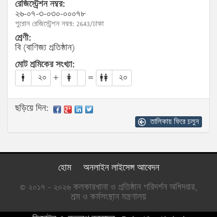
রেজিস্ট্রেশন নম্বর:
২৬-০৭-৩-০৩০-০০০৭৮
পুরোন রেজিস্ট্রেশন নম্বর: 2643/ঢাকা
শ্রেণী:
বি (বাণিজ্য প্রতিষ্ঠান)
মোট শ্রমিকের সংখ্যা:
২০
+
=
২০
ছড়িয়ে দিন:
তালিকায় ফিরে চলুন
হোম
অনলাইন লাইসেন্স আবেদন
© ২০১৭ - ২০২৬ কলকারখানা ও প্রতিষ্ঠান পরিদর্শন অধিদপ্তর,
শ্রম ও কর্মসংস্থান মন্ত্রণালয়