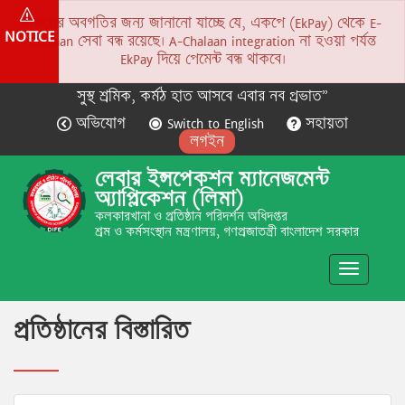
সকলের অবগতির জন্য জানানো যাচ্ছে যে, একপে (EkPay) থেকে E-
NOTICE
Chalaan সেবা বন্ধ রয়েছে। A-Chalaan integration না হওয়া পর্যন্ত
EkPay দিয়ে পেমেন্ট বন্ধ থাকবে।
সুস্থ শ্রমিক, কর্মঠ হাত আসবে এবার নব প্রভাত”
অভিযোগ
Switch to English
সহায়তা
লগইন
লেবার ইন্সপেকশন ম্যানেজমেন্ট
অ্যাপ্লিকেশন (লিমা)
কলকারখানা ও প্রতিষ্ঠান পরিদর্শন অধিদপ্তর
শ্রম ও কর্মসংস্থান মন্ত্রণালয়, গণপ্রজাতন্ত্রী বাংলাদেশ সরকার
Toggle
navigatio
প্রতিষ্ঠানের বিস্তারিত