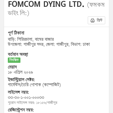
FOMCOM DYING LTD.
(ফমকম
ডাইং লি:)
প্রিন্ট
পূর্ণ ঠিকানা
বাড়ি: শিরিরচালা, বাঘের বাজার
উপজেলা: গাজীপুর সদর, জেলা: গাজীপুর, বিভাগ: ঢাকা
বর্তমান অবস্থা
নিবন্ধিত
মেয়াদ
১৮ এপ্রিল ২০২৬
ইন্ডাস্ট্রিয়াল সেক্টর:
গার্মেন্টস/তৈরি পোশাক (কম্পোজিট)
লাইসেন্স নম্বর:
৩৩-৩০-১-০০১-০০০৩৩
পুরোন লাইসেন্স নম্বর: ১৮১৫৬/গাজীপুর
রেজিস্ট্রেশন নম্বর: