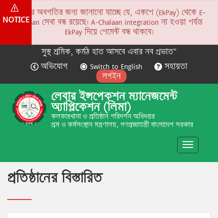
সকলের অবগতির জন্য জানানো যাচ্ছে যে, একপে (EkPay) থেকে E-
NOTICE
Chalaan সেবা বন্ধ রয়েছে। A-Chalaan integration না হওয়া পর্যন্ত
EkPay দিয়ে পেমেন্ট বন্ধ থাকবে।
সুস্থ শ্রমিক, কর্মঠ হাত আসবে এবার নব প্রভাত”
অভিযোগ
Switch to English
সহায়তা
লগইন
লেবার ইন্সপেকশন ম্যানেজমেন্ট
অ্যাপ্লিকেশন (লিমা)
কলকারখানা ও প্রতিষ্ঠান পরিদর্শন অধিদপ্তর
শ্রম ও কর্মসংস্থান মন্ত্রণালয়, গণপ্রজাতন্ত্রী বাংলাদেশ সরকার
Toggle
navigatio
প্রতিষ্ঠানের বিস্তারিত